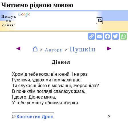
⌂
◄
►
Пушкін
>
Автори
>
Діонея
Хромід тебе коха; він юний, і не раз,
Гуляючи, удвох ми помічали вас;
Ти слухаєш його в мовчанні, зчервоніла?
В пониклім погляді спалахує жага,
І довго, Діонеє мила,
У тебе усмішку обличчя зберіга.
Костянтин Дрок
?