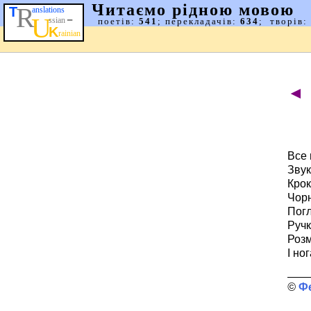
◄
Все 
Звук
Крок
Чорн
Погл
Ручк
Розм
І ног
Ф