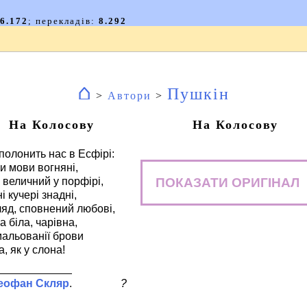
⌂
Пушкін
>
Автори
>
На Колосову
На Колосову
полонить нас в Есфірі:
и мови вогняні,
ПОКАЗАТИ ОРИГІНАЛ
 величний у порфірі,
і кучері знадні,
яд, сповнений любові,
а біла, чарівна,
альованії брови
а, як у слона!
еофан Скляр
?