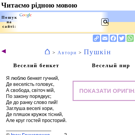
⌂
◄
Пушкін
>
Автори
>
Веселий бенкет
Веселый пир
Я люблю бенкет гучний,
Де веселість головує,
ПОКАЗАТИ ОРИГІ
А свобода, світоч мій,
По закону порядкує;
Де до ранку слово пий!
Заглуша веселі хори,
Де пляшок кружок тісний,
Але круг гостей просторий.