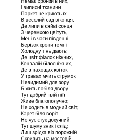
Немає бронзи в них,
І виписні тканини
Паркет не криють їх.
В веселий сад віконця,
Де липи в сяйві сонця
З черемхою цвітуть,
Мені в часи південні
Берізок крони темні
Холодну тінь дають;
Де цвіт фіалок ніжних,
Конвалій білосніжних,
Де в пахощах квіток
У травах мчить струмок
Невидимий для зору
Біжить побіля двору.
Тут добрий твій піїт
Живе благополучно;
Не ходить в модний світ;
Карет біля воріт
Не чує стук докучний;
Тут шуму зник і слід;
Лиш зрідка віз порожній
Скрипить на мостовій,