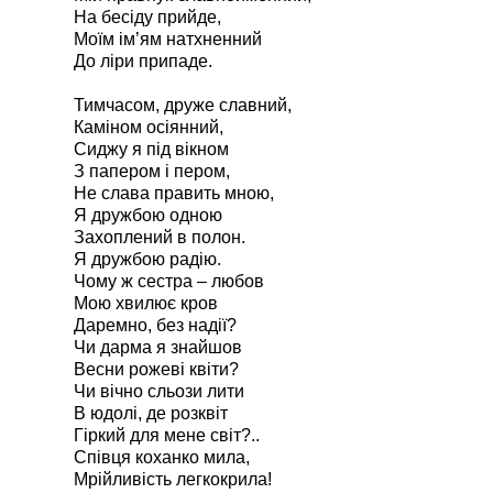
На бесіду прийде,
Моїм ім’ям натхненний
До ліри припаде.
Тимчасом, друже славний,
Каміном осіянний,
Сиджу я під вікном
З папером і пером,
Не слава править мною,
Я дружбою одною
Захоплений в полон.
Я дружбою радію.
Чому ж сестра – любов
Мою хвилює кров
Даремно, без надії?
Чи дарма я знайшов
Весни рожеві квіти?
Чи вічно сльози лити
В юдолі, де розквіт
Гіркий для мене світ?..
Співця коханко мила,
Мрійливість легкокрила!