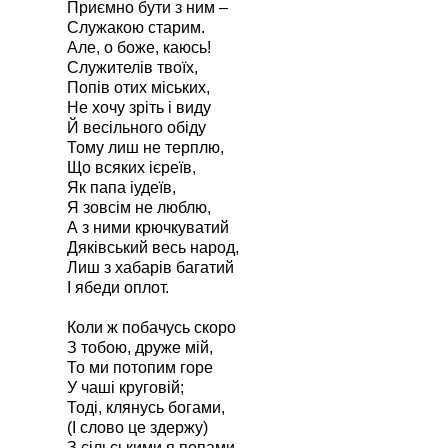
Приємно бути з ним –
Служакою старим.
Але, о боже, каюсь!
Служителів твоїх,
Попів отих міських,
Не хочу зріть і виду
Й весільного обіду
Тому лиш не терплю,
Що всяких ієреїв,
Як папа іудеїв,
Я зовсім не люблю,
А з ними крючкуватий
Дяківський весь народ,
Лиш з хабарів багатий
І ябеди оплот.
Коли ж побачусь скоро
З тобою, друже мій,
То ми потопим горе
У чаші круговій;
Тоді, клянусь богами,
(І слово це здержу)
З сільськими я попами