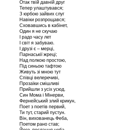
Отак твій давній друг
Тепер улаштувався;
З юрбою зайвих слуг
Навіки розпрощався;
Сховавшись в кабінет,
Один я не скучаю
І радо часу лет
І світ я забуваю.
І друзі є – мерці,
Парнаськії жреці;
Над полкою простою,
Під синьою тафтою
Живуть зі мною тут
Співці велеречиві,
Прозаїки смішливі
Прийшли з усіх усюд.
Син Мома і Мінерви,
Фернейський злий крикун,
Поет з поетів первий,
Ти тут, старий пустун.
Він, вихованець Феба,
Поетом рано став;
Його, посланця неба,