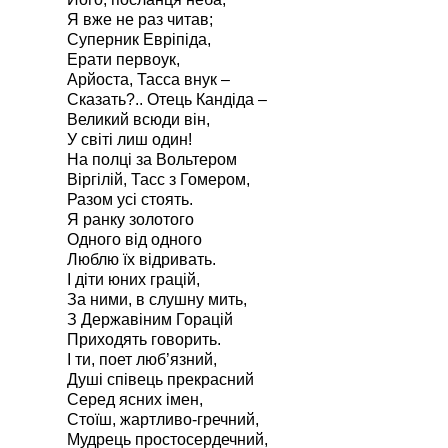
Я вже не раз читав;
Суперник Евріпіда,
Ерати первоук,
Арйоста, Тасса внук –
Сказать?.. Отець Кандіда –
Великий всюди він,
У світі лиш один!
На полці за Вольтером
Віргілій, Тасс з Гомером,
Разом усі стоять.
Я ранку золотого
Одного від одного
Люблю їх відривать.
І діти юних грацій,
За ними, в слушну мить,
З Державіним Горацій
Приходять говорить.
І ти, поет люб’язний,
Душі співець прекрасний
Серед ясних імен,
Стоїш, жартливо-гречний,
Мудрець простосердечний,