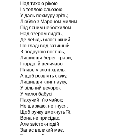
Над тихою рікою
І з теплою сльозою
У даль похмуру зріть;
Люблю з Мароном милим
Під ясним небосхилом
Над озером сидіть,
Де лебідь білосніжний
По гладі вод затишній
З подругою поспіль,
Лишивши берег, трави,
І гордо, й величаво
Пливе у злоті хвиль.
А щоб розвіять скуку,
Лишивши книг науку,
У вільний вечорок
У милої бабусі
Пахучий п’ю чайок;
Не шаркаю, не гнуся,
Щоб ручку цмокнуть їй,
Вона не присідає,
Але звісток-подій
Запас великий має.