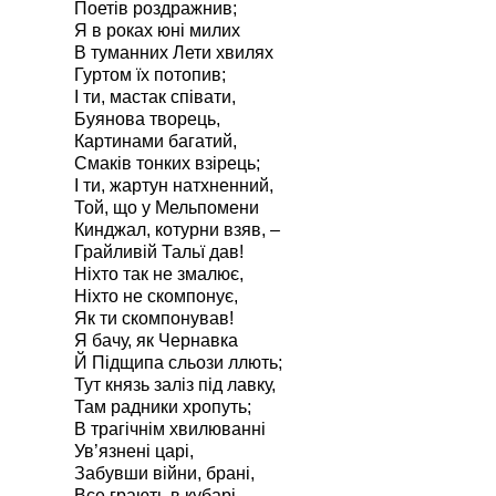
Поетів роздражнив;
Я в роках юні милих
В туманних Лети хвилях
Гуртом їх потопив;
І ти, мастак співати,
Буянова творець,
Картинами багатий,
Смаків тонких взірець;
І ти, жартун натхненний,
Той, що у Мельпомени
Кинджал, котурни взяв, –
Грайливій Тальї дав!
Ніхто так не змалює,
Ніхто не скомпонує,
Як ти скомпонував!
Я бачу, як Чернавка
Й Підщипа сльози ллють;
Тут князь заліз під лавку,
Там радники хропуть;
В трагічнім хвилюванні
Ув’язнені царі,
Забувши війни, брані,
Все грають в кубарі...