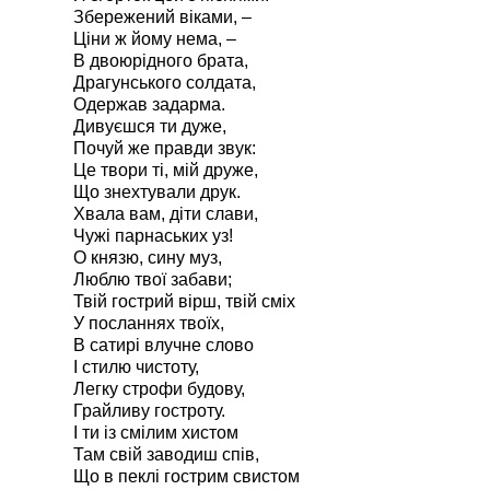
Збережений віками, –
Ціни ж йому нема, –
В двоюрідного брата,
Драгунського солдата,
Одержав задарма.
Дивуєшся ти дуже,
Почуй же правди звук:
Це твори ті, мій друже,
Що знехтували друк.
Хвала вам, діти слави,
Чужі парнаських уз!
О князю, сину муз,
Люблю твої забави;
Твій гострий вірш, твій сміх
У посланнях твоїх,
В сатирі влучне слово
І стилю чистоту,
Легку строфи будову,
Грайливу гостроту.
І ти із смілим хистом
Там свій заводиш спів,
Що в пеклі гострим свистом