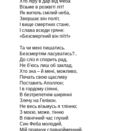
Хто ліру в дар від Феба
Візьме в розквіті літ!
Як житель смілий неба,
Звершає він політ,
І вище смертних стане,
І слава всюди гряне:
«Безсмертний він піїт!»
Та чи мені пишатись.
Безсмертям ласуватись?..
До сліз я спорить рад,
Не б’юсь лиш об заклад,
Хто зна – й мені, можливо,
Печать свою щасливу
Поставить Аполлон;
І в гордому сіянні,
В безтрепетнім ширянні
Злечу на Гелікон.
Не весь візьмусь я тлінню;
З моєю, може, тінню
В північний час глухий
Син Феба молодий,
Мій правнук славнойменний,