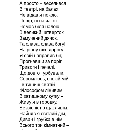
А просто – веселився
В театрі, на балах;
Не відав я покою,
Повір, ні на часок,
Немов біля налою
В великий четверток
Замучений дячок.
Та слава, слава богу!
На рівну вже дорогу
Я свій направив біг,
Прогнавши за поріг
Тривоги і печалі,
Що довго турбували,
Соромлюсь, спокій мій;
І в тишині святій
Філософом лінивим,
В затишному кутку –
Живу я в городку,
Безвісністю щасливім.
Найняв я світлий дім,
Диван і грубка в нім;
Всього три кімнатний –