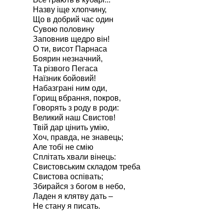
Назву іще хлопчину,
Що в добрий час один
Сувою половину
Заповнив щедро він!
О ти, висот Парнаса
Боярин незначний,
Та різвого Пегаса
Наїзник бойовий!
Набазграні ним оди,
Горищ вбрання, покров,
Говорять з роду в роди:
Великий наш Свистов!
Твій дар цінить умію,
Хоч, правда, не знавець;
Але тобі не смію
Сплітать хвали вінець:
Свистовським складом треба
Свистова оспівать;
Збирайся з богом в небо,
Ладен я клятву дать –
Не стану я писать.