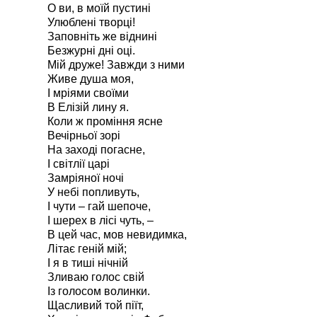
О ви, в моїй пустині
Улюблені творці!
Заповніть же віднині
Безжурні дні оці.
Мій друже! Завжди з ними
Живе душа моя,
І мріями своїми
В Елізій лину я.
Коли ж проміння ясне
Вечірньої зорі
На заході погасне,
І світлії царі
Замріяної ночі
У небі попливуть,
І чути – гай шепоче,
І шерех в лісі чуть, –
В цей час, мов невидимка,
Літає геній мій;
І я в тиші нічній
Зливаю голос свій
Із голосом волинки.
Щасливий той піїт,