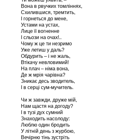
Вона в рвучких томліннях,
Схилившися, тремтить,
І горнеться до мене,
Устами на устах,
Лице її вогненне
І сльози на очах!..
Чому ж це ти незримо
Уже летиш у даль?
Обдурить – і не жаль,
Втікачу невловимий!
На плач – німа вона,
Де ж мрія чарівна?
Зникає десь зводитель,
І в серці сум-мучитель.
Чи ж завжди, друже мій,
Нам щастя на догоду?
І в тузі дух сумний
Знаходить насолоду:
Люблю один бродить
У літній день з журбою,
Вечірню тінь зустріть