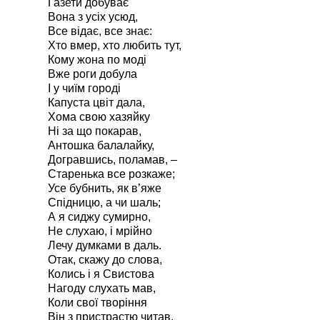
Газети добуває
Вона з усіх усюд,
Все відає, все знає:
Хто вмер, хто любить тут,
Кому жона по моді
Вже роги добула
І у чиїм городі
Капуста цвіт дала,
Хома свою хазяйку
Ні за що покарав,
Антошка балалайку,
Догравшись, поламав, –
Старенька все розкаже;
Усе бубнить, як в’яже
Спідницю, а чи шаль;
А я сиджу сумирно,
Не слухаю, і мрійно
Лечу думками в даль.
Отак, скажу до слова,
Колись і я Свистова
Нагоду слухать мав,
Коли свої творіння
Він з пристрастю читав.