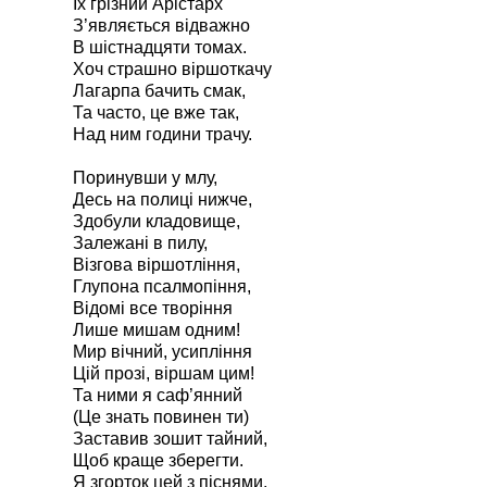
Їх грізний Арістарх
З’являється відважно
В шістнадцяти томах.
Хоч страшно віршоткачу
Лагарпа бачить смак,
Та часто, це вже так,
Над ним години трачу.
Поринувши у млу,
Десь на полиці нижче,
Здобули кладовище,
Залежані в пилу,
Візгова віршотління,
Глупона псалмопіння,
Відомі все творіння
Лише мишам одним!
Мир вічний, усипління
Цій прозі, віршам цим!
Та ними я саф’янний
(Це знать повинен ти)
Заставив зошит тайний,
Щоб краще зберегти.
Я згорток цей з піснями.