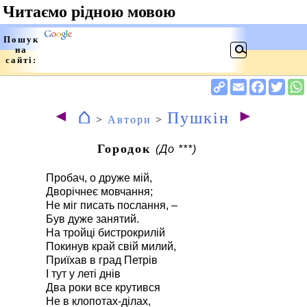
⌂
◄
►
Пушкін
>
Автори
>
Городок
(До ***)
Пробач, о друже мій,
Дворічнеє мовчання;
Не міг писать послання, –
Був дуже занятий.
На тройці бистрокрилій
Покинув край свій милий,
Приїхав в град Петрів
І тут у леті днів
Два роки все крутився
Не в клопотах-ділах,