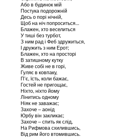
Або в будинок мій
Постука подорожній
Десь о порі нічній,
Щоб на ніч попроситься...
Блажен, хто веселиться
У тиші без турбот,
З ним рад і Феб здружиться,
І дружить з ним Ерот;
Блажен, хто на просторі
В затишному кутку
Живе собі не в горі,
Гуляє в ковпаку,
П’є, їсть, коли бажає,
Гостей не пригощає,
Ніхто, ніхто йому
Лінитись одному
Ніяк не заважає;
Захоче – аонід
Юрбу він закликає;
Захоче – спить як слід,
На Рифмова схилившись,
Від рим його втомившись.