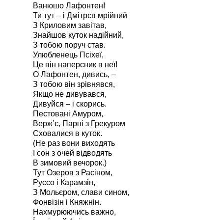
Ванюшо Лафонтен!
Ти тут – і Дмітрєв мрійний
З Криловим завітав,
Знайшов куток надійний,
З тобою поруч став.
Улюбленець Псіхеї,
Це він наперсник в неї!
О Лафонтен, дивись, –
З тобою він зрівнявся,
Якщо не дивувався,
Дивуйся – і скорись.
Пестовані Амуром,
Верж’є, Парні з Грекуром
Сховалися в куток.
(Не раз вони виходять
І сон з очей відводять
В зимовий вечорок.)
Тут Озеров з Расіном,
Руссо і Карамзін,
З Мольєром, слави сином,
Фонвізін і Княжнін.
Нахмурюючись важно,