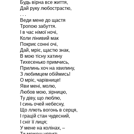
Будь вірна все життя,
Дай руку любострастю,
. . .
Веди мене до щастя
Тропою забуття.
І в час німої ночі,
Коли лінивий мак
Покриє сонні очі,
Дай, мріє, щастю знак,
В мою тісну хатину
Тихесенько примчись,
Прилинь хоч на хвилину,
З любимцем обіймись!
О мріє, чарівнице!
Яви мені, молю,
Любов мою, зірницю,
Ту діву, що люблю,
І синь очей небесну,
Що ллють вогонь в серця,
І грацій стан чудесний,
І сніг її лиця;
У мене на колінах, –
Ти можеш уявить, –