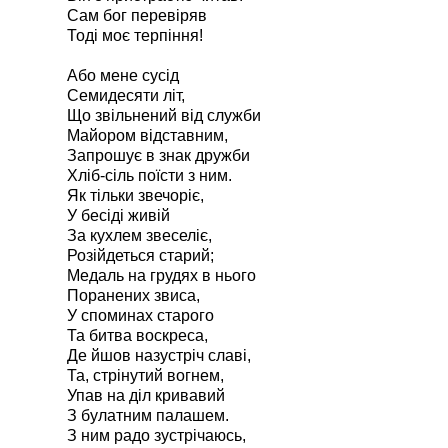
Сам бог перевіряв
Тоді моє терпіння!
Або мене сусід
Семидесяти літ,
Що звільнений від служби
Майором відставним,
Запрошує в знак дружби
Хліб-сіль поїсти з ним.
Як тільки звечоріє,
У бесіді живій
За кухлем звеселіє,
Розійдеться старий;
Медаль на грудях в нього
Поранених звиса,
У споминах старого
Та битва воскреса,
Де йшов назустріч славі,
Та, стрінутий вогнем,
Упав на діл кривавий
З булатним палашем.
З ним радо зустрічаюсь,