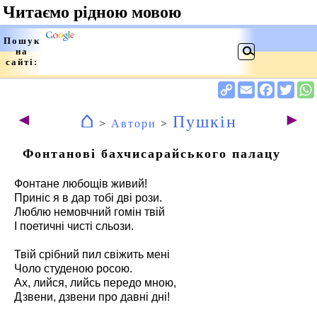
⌂
◄
►
Пушкін
>
Автори
>
Фонтанові бахчисарайського палацу
Фонтане любощів живий!
Приніс я в дар тобі дві рози.
Люблю немовчний гомін твій
І поетичні чисті сльози.
Твій срібний пил свіжить мені
Чоло студеною росою.
Ах, лийся, лийсь передо мною,
Дзвени, дзвени про давні дні!