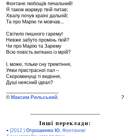
Фонтане любощів печальний!
Я також мармур твій питав;
Хвалу почув країні дальній;
Та про Марію ти мовчав...
Світило пишного гарему!
Невже забуто промінь твій?
Чи про Марію та Зарему
Всю повість виткано із мрій?
І, може, тільки сну тремтіння,
Уяви пристрасної пал –
Скороминущі ті видіння,
Душі неясний ідеал?
Максим Рильський
?
Інші переклади:
•
(2012 )
Отрошенко Ю.
Фонтанові