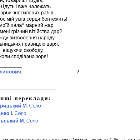
и, товариші трудів,
ї ідуть і вже належать
 юрби знесилених рабів.
лос мій умів серця бентежить!
моїй пала^ марний жар
 мені грізний вітійства дар?
діжду визволення народу
льницьких правицею царя,
ю, віщуючи свободу,
 коли сподівана зоря!
липович
?
Інші переклади:
рицький М.
Село
нко І.
Село
ьський М.
Село
и помилку чи маєте якесь уточнення (зокрема, щодо дат), будь ласка, н