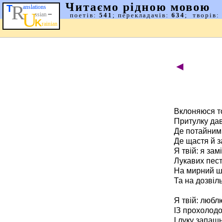
◄
Вклоняюся то
Притулку дав
Де потайним 
Де щастя й з
Я твій: я за
Лукавих песто
На мирний ш
Та на дозвіл
Я твій: любл
ІЗ прохолодо
І луку запаш