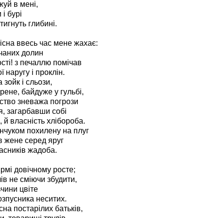
жуй в мені,
 і бурі
тигнуть глибині.
існа ввесь час мене жахає:
чаних долин
сті! з печаллю помічав
 наругу і проклін.
 зойк і сльози,
рене, байдуже у гульбі,
ство зневажа погрози
тя, загарбавши собі
ю, й власність хлібороба.
нчуком похилену на плуг
в жене серед яруг
асників жадоба.
ярмі довічному росте;
ів не сміючи збудити,
вчини цвіте
зпусника неситих.
сна постарілих батьків,