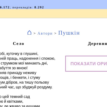
⌂
Пушкін
>
Автори
>
Село
Деревн
бі, куточку в глушині,
ній праць, надхнення і спокою,
ПОКАЗАТИ ОРИ
струмком мої минають дні,
абуття зо мною!
міняв принаду неживу
щів, і бенкети, і стуму
ум дібров, на тишу польову
ьний час, що збуджуй роздуму.
ю цей темний сад
ю й квітками,
ну, де жваво за кущами