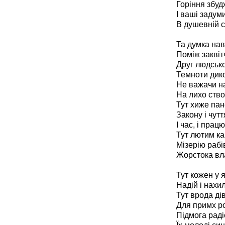
Горіння збуд
І ваші задуми
В душевній с
Та думка нав
Поміж заквіт
Друг людсько
Темноти дикої
Не важачи на
На лихо ство
Тут хиже пан
Закону і чут
І час, і прац
Тут лютим ка
Мізерію рабі
Жорстока вл
Тут кожен у 
Надій і нахил
Тут врода ді
Для примх ро
Підмога раді