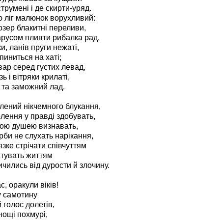
трумені і де скирти-уряд.
 ліг малюнок ворухливий:
озер блакитні переливи,
арусом пливти рибалка рад,
и, ланів пруги нежаті,
пиниться на хаті;
вар серед густих левад,
ь і вітряки крилаті,
 та заможний лад.
влений нікчемного блукання,
лення у правді здобувать,
ною душею визнавать,
рби не слухать нарікання,
зке стрічати співчуттям
хтувать життям
ичились від дурости й злочину.
, оракули віків!
у самотину
голос долетів,
нощі похмурі,