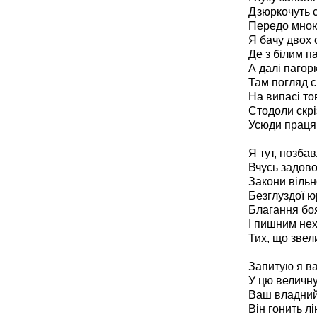
Дзюркочуть с
Передо мною
Я бачу двох 
Де з білим п
А далі пагорк
Там погляд с
На випасі то
Стодоли скріз
Усюди праця
Я тут, позба
Вчусь задово
Закони віль
Безглуздої ю
Благання боя
І пишним не
Тих, що звел
Запитую я вас
У цю величн
Ваш владний 
Він гонить лі