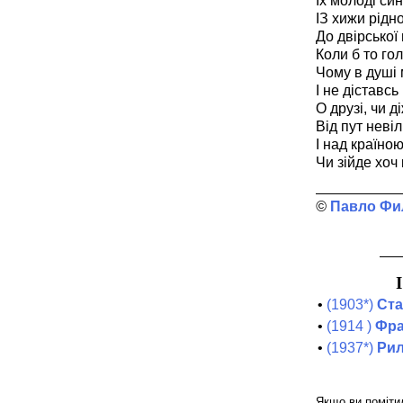
Їх молоді син
ІЗ хижи рідно
До двірської
Коли б то го
Чому в душі 
І не діставсь
О друзі, чи 
Від пут неві
І над країно
Чи зійде хоч
Павло Фи
•
(1903*)
Ста
•
(1914 )
Фра
•
(1937*)
Рил
Якщо ви помітил