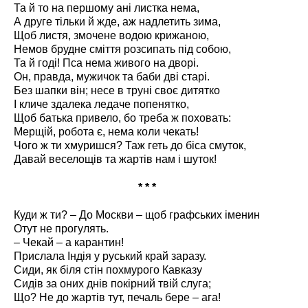
Та й то на першому ані листка нема,
А друге тільки й жде, аж надлетить зима,
Щоб листя, змочене водою крижаною,
Немов брудне сміття розсипать під собою,
Та й годі! Пса нема живого на дворі.
Он, правда, мужичок та баби дві старі.
Без шапки він; несе в труні своє дитятко
І кличе здалека ледаче попенятко,
Щоб батька привело, бо треба ж поховать:
Мерщій, робота є, нема коли чекать!
Чого ж ти хмуришся? Таж геть до біса смуток,
Давай веселощів та жартів нам і шуток!
* * *
Куди ж ти? – До Москви – щоб графських іменин
Отут не прогулять.
– Чекай – а карантин!
Прислала Індія у руський край заразу.
Сиди, як біля стін похмурого Кавказу
Сидів за оних днів покірний твій слуга;
Що? Не до жартів тут, печаль бере – ага!