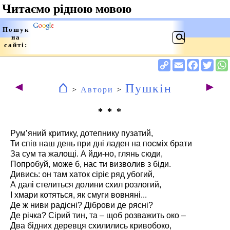
⌂
◄
►
Пушкін
>
Автори
>
* * *
Рум’яний критику, дотепнику пузатий,
Ти спів наш день при дні ладен на посміх брати
За сум та жалощі. А йди-но, глянь сюди,
Попробуй, може б, нас ти визволив з біди.
Дивись: он там хаток сіріє ряд убогий,
А далі стелиться долини схил розлогий,
І хмари котяться, як смуги вовняні...
Де ж ниви радісні? Діброви де рясні?
Де річка? Сірий тин, та – щоб розважить око –
Два бідних деревця схилились кривобоко,