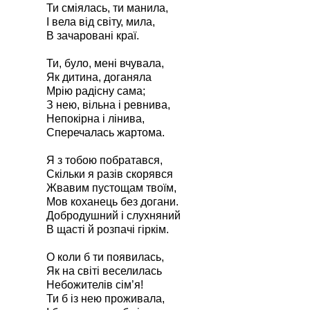
Ти сміялась, ти манила,
І вела від світу, мила,
В зачаровані краї.
Ти, було, мені вчувала,
Як дитина, доганяла
Мрію радісну сама;
З нею, вільна і ревнива,
Непокірна і лінива,
Сперечалась жартома.
Я з тобою побратався,
Скільки я разів скорявся
Жвавим пустощам твоїм,
Мов коханець без догани.
Добродушний і слухняний
В щасті й розпачі гіркім.
О коли б ти появилась,
Як на світі веселилась
Небожителів сім’я!
Ти б із нею проживала,