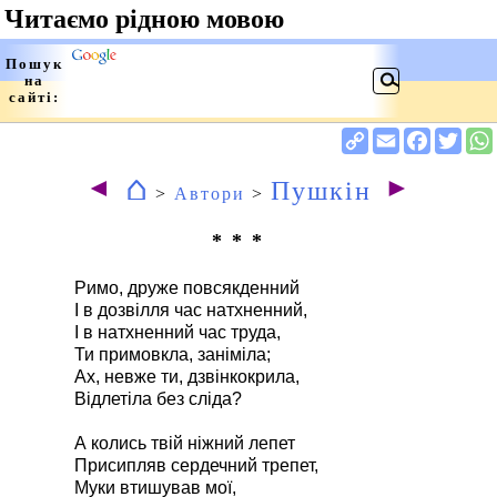
⌂
◄
►
Пушкін
>
Автори
>
* * *
Римо, друже повсякденний
І в дозвілля час натхненний,
І в натхненний час труда,
Ти примовкла, заніміла;
Ах, невже ти, дзвінкокрила,
Відлетіла без сліда?
А колись твій ніжний лепет
Присипляв сердечний трепет,
Муки втишував мої,