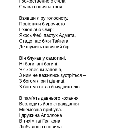
І божественно б сіяла
Слава сонячна твоя.
Взявши ліру голосисту,
Повістили б урочисто
Гезіод або Омір:
Якось Феб, пастух Адмета,
Стадо пас біля Тайгета,
Де шумить одвічний бір.
Він блукав у самотині,
Ні боги, ані богині,
Як Зевес їм заповів,
З ним не важились зустріться –
З богом ліри і цівниці,
З богом світла й мудрих слів.
В пам’ять давнього кохання
Всолодить його страждання
Мнемозіна прибула.
І дружина Аполлона
В тихім гаї Гелікона
Любу доню сповила.