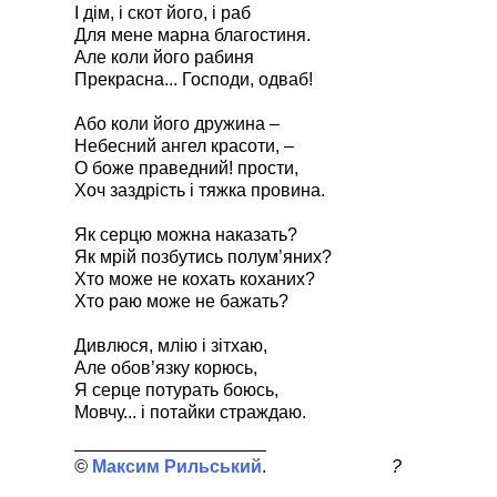
І дім, і скот його, і раб
Для мене марна благостиня.
Але коли його рабиня
Прекрасна... Господи, одваб!
Або коли його дружина –
Небесний ангел красоти, –
О боже праведний! прости,
Хоч заздрість і тяжка провина.
Як серцю можна наказать?
Як мрій позбутись полум’яних?
Хто може не кохать коханих?
Хто раю може не бажать?
Дивлюся, млію і зітхаю,
Але обов’язку корюсь,
Я серце потурать боюсь,
Мовчу... і потайки страждаю.
Максим Рильський
?