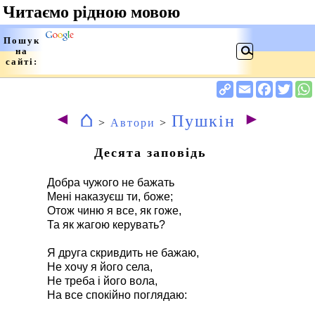
⌂
◄
►
Пушкін
>
Автори
>
Десята заповідь
Добра чужого не бажать
Мені наказуєш ти, боже;
Отож чиню я все, як гоже,
Та як жагою керувать?
Я друга скривдить не бажаю,
Не хочу я його села,
Не треба і його вола,
На все спокійно поглядаю: