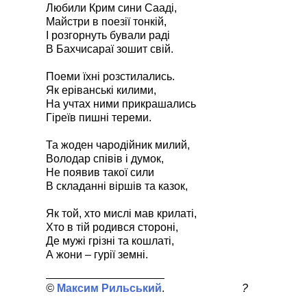
Любили Крим сини Сааді,
Майстри в поезії тонкій,
І розгорнуть бували раді
В Бахчисараї зошит свій.
Поеми їхні розстилались.
Як еріванські килими,
На учтах ними прикрашались
Гіреїв пишні тереми.
Та жоден чародійник милий,
Володар співів і думок,
Не появив такої сили
В складанні віршів та казок,
Як той, хто мислі мав крилаті,
Хто в тій родився стороні,
Де мужі грізні та кошлаті,
А жони – гурії земні.
Максим Рильський
?