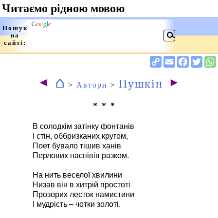
⌂
◄
►
Пушкін
>
Автори
>
* * *
В солодкім затінку фонтанів
І стін, оббризканих кругом,
Поет бувало тішив ханів
Перлових наспівів разком.
На нить веселої хвилини
Низав він в хитрій простоті
Прозорих лесток намистини
І мудрість – чотки золоті.