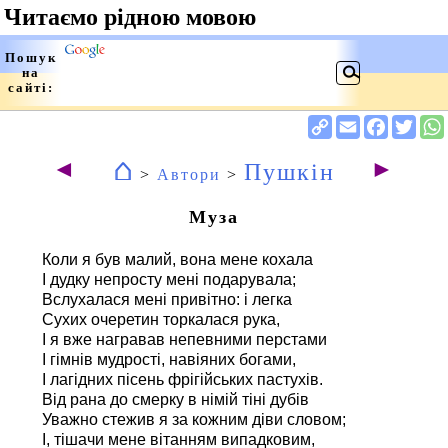
⌂
◄
►
Пушкін
>
Автори
>
Муза
Коли я був малий, вона мене кохала
І дудку непросту мені подарувала;
Вслухалася мені привітно: і легка
Сухих очеретин торкалася рука,
І я вже награвав непевними перстами
І гімнів мудрості, навіяних богами,
І лагідних пісень фрігійських пастухів.
Від рана до смерку в німій тіні дубів
Уважно стежив я за кожним діви словом;
І, тішачи мене вітанням випадковим,