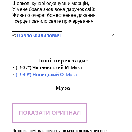
Шовкові кучері одкинувши мерщій,
У мене брала знов вона дарунок свій:
Живило очерет божественне дихання,
І серце повнило святе причарування.
Павло Филипович
?
Інші переклади:
•
(1937*)
Чернявський М.
Муза
•
(1949*)
Новицький О.
Муза
Муза
ПОКАЗАТИ ОРИГІНАЛ
Якщо ви помітили помилку чи маєте якесь уточнення