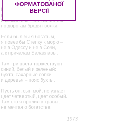
ФОРМАТОВАНОЇ
Нож вручил им, и двустволки,
ВЕРСІЇ
и билет плацкартный, жесткий,
и сказал бы: – За Тайшетом
по дорогам бродят волки.
Если был бы я богатым,
я повез бы Степку к морю –
не в Одессу и не в Сочи,
а к причалам Балаклавы.
Там три цвета торжествуют:
синий, белый и зеленый:
бухта, сахарные сопки
и деревья – пояс бухты.
Пусть он, сын мой, не узнает
цвет четвертый, цвет особый.
Там его я пролил в травы,
не мечтая о богатстве.
1973