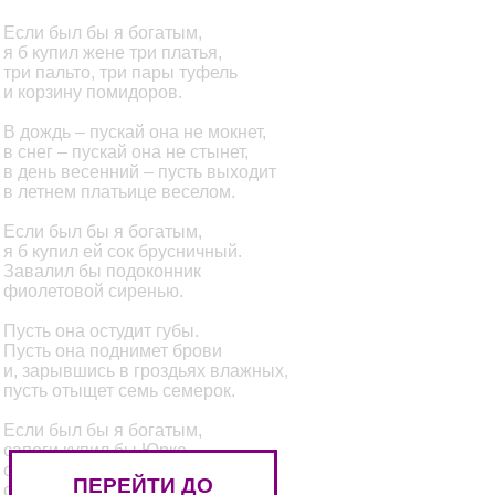
Если был бы я богатым,
я б купил жене три платья,
три пальто, три пары туфель
и корзину помидоров.
В дождь – пускай она не мокнет,
в снег – пускай она не стынет,
в день весенний – пусть выходит
в летнем платьице веселом.
Если был бы я богатым,
я б купил ей сок брусничный.
Завалил бы подоконник
фиолетовой сиренью.
Пусть она остудит губы.
Пусть она поднимет брови
и, зарывшись в гроздьях влажных,
пусть отыщет семь семерок.
Если был бы я богатым,
сапоги купил бы Юрке,
сапоги купил Тимуру,
ПЕРЕЙТИ ДО
сапоги купил Игнату.