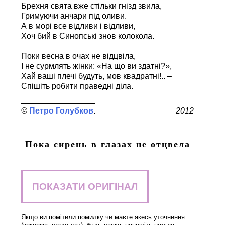
Брехня свята вже стільки гнізд звила,
Гримуючи анчари під оливи.
А в морі все відливи і відливи,
Хоч бий в Синопські знов колокола.
Поки весна в очах не відцвіла,
І не сурмлять жінки: «На що ви здатні?»,
Хай ваші плечі будуть, мов квадратні!.. –
Спішіть робити праведні діла.
Петро Голубков
2012
Пока сирень в глазах не отцвела
ПОКАЗАТИ ОРИГІНАЛ
Якщо ви помітили помилку чи маєте якесь уточнення