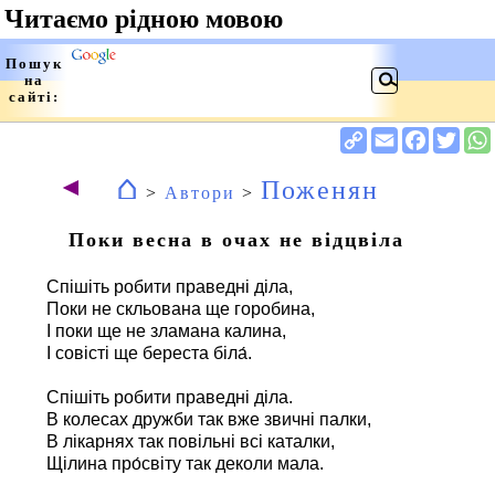
⌂
◄
Поженян
>
Автори
>
Поки весна в очах не відцвіла
Спішіть робити праведні діла,
Поки не скльована ще горобина,
І поки ще не зламана калина,
І совісті ще береста біла́.
Спішіть робити праведні діла.
В колесах дружби так вже звичні палки,
В лікарнях так повільні всі каталки,
Щілина про́світу так деколи мала.