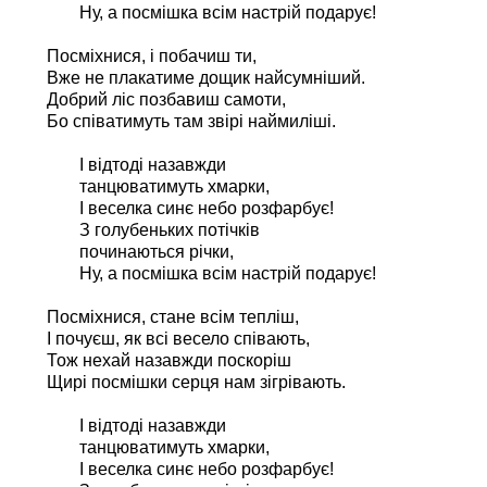
Ну, а посмішка всім настрій подарує!
Посміхнися, і побачиш ти,
Вже не плакатиме дощик найсумніший.
Добрий ліс позбавиш самоти,
Бо співатимуть там звірі наймиліші.
І відтоді назавжди
танцюватимуть хмарки,
І веселка синє небо розфарбує!
З голубеньких потічків
починаються річки,
Ну, а посмішка всім настрій подарує!
Посміхнися, стане всім тепліш,
І почуєш, як всі весело співають,
Тож нехай назавжди поскоріш
Щирі посмішки серця нам зігрівають.
І відтоді назавжди
танцюватимуть хмарки,
І веселка синє небо розфарбує!