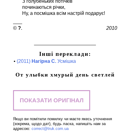
З голубеньких потічків
починаються річки,
Ну, а посмішка всім настрій подарує!
?
2010
Інші переклади:
•
(2011)
Нагірна С.
Усмішка
От улыбки хмурый день светлей
ПОКАЗАТИ ОРИГІНАЛ
Якщо ви помітили помилку чи маєте якесь уточнення
(зокрема, щодо дат), будь ласка, напишіть нам за
адресою:
correct@truk.com.ua