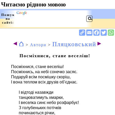
⌂
◄
►
Пляцковський
>
Автори
>
Посміхнися, стане веселіш!
Посміхнися, стане веселіш!
Посміхнись, на небі сонечко засяє.
Подаруй всім посмішку скоріш,
І вона теплом всіх друзів об’єднає.
І відтоді назавжди
танцюватимуть хмарки,
І веселка синє небо розфарбує!
З голубеньких потічків
починаються річки,