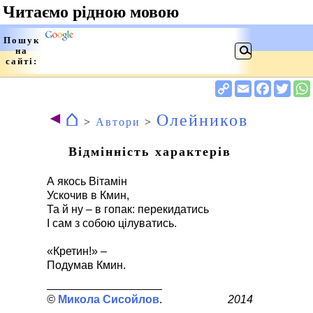
⌂
◄
Олейников
>
Автори
>
Відмінність характерів
А якось Вітамін
Ускочив в Кмин,
Та й ну – в гопак: перекидатись
І сам з собою цілуватись.
«Кретин!» –
Подумав Кмин.
Микола Сисойлов
2014