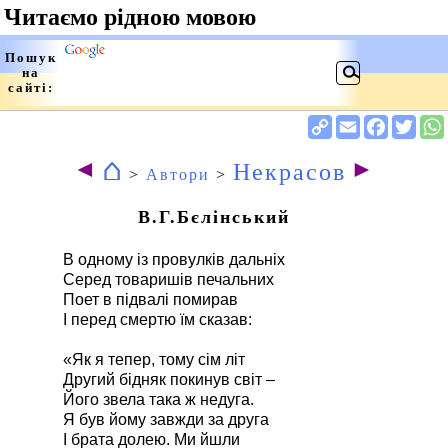
⌂
◄
►
Некрасов
>
Автори
>
В.Г.Бєлінський
В одному із провулків дальніх
Серед товаришів печальних
Поет в підвалі помирав
І перед смертю їм сказав:
«Як я тепер, тому сім літ
Другий бідняк покинув світ –
Його звела така ж недуга.
Я був йому завжди за друга
І брата долею. Ми йшли