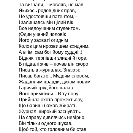
Та вигнали, – мовляв, не мав
Якихось родовідних прав, –
Не удостоївши патентом, –
І залишавсь він цілий вік
Все недоученим студентом.
(Один учений чоловік
Його у захваті огиднім
Колов цим нрозвищем єхидним,
А втім, сам бог йому суддя!..)
Бідняк, терпівши злидні й горе.
В підвалі жив – почав він скоро
Писать в журналах. Знаю я:
Писав багато... Мудрим словом,
Жаданням правди, духом новим
Гарячий труд його палав.
Його примітили... В ту пору
Прийшла охота прожектьору,
Що бариші бажав збирать,
Журнал широкий заснувать.
На справу дивлячись невірно,
Він тільки одного шукав,
Щоб той, хто головним би став