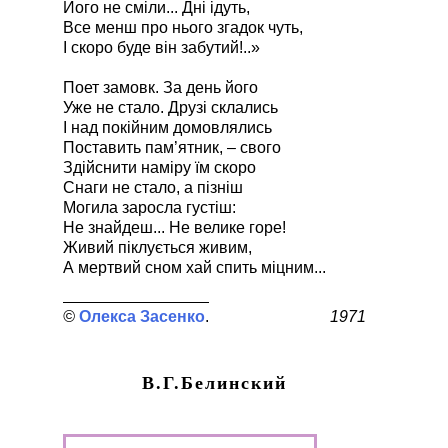
Його не сміли... Дні ідуть,
Все менш про нього згадок чуть,
І скоро буде він забутий!..»
Поет замовк. За день його
Уже не стало. Друзі склались
І над покійним домовлялись
Поставить пам’ятник, – свого
Здійснити наміру їм скоро
Снаги не стало, а пізніш
Могила заросла густіш:
Не знайдеш... Не велике горе!
Живий піклується живим,
А мертвий сном хай спить міцним...
Олекса Засенко
1971
В.Г.Белинский