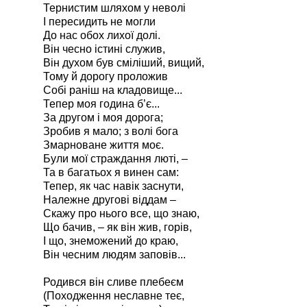
Тернистим шляхом у неволі
І пересидить не могли
До нас обох лихої долі.
Він чесно істині служив,
Він духом був сміліший, вищий,
Тому й дорогу проложив
Собі раніш на кладовище...
Тепер моя година б’є...
За другом і моя дорога;
Зробив я мало; з волі бога
Змарноване життя моє.
Були мої страждання люті, –
Та в багатьох я винен сам:
Тепер, як час навік заснути,
Належне другові віддам –
Скажу про нього все, що знаю,
Що бачив, – як він жив, горів,
І що, знеможений до краю,
Він чесним людям заповів...
Родився він сливе плебеєм
(Походження неславне теє,