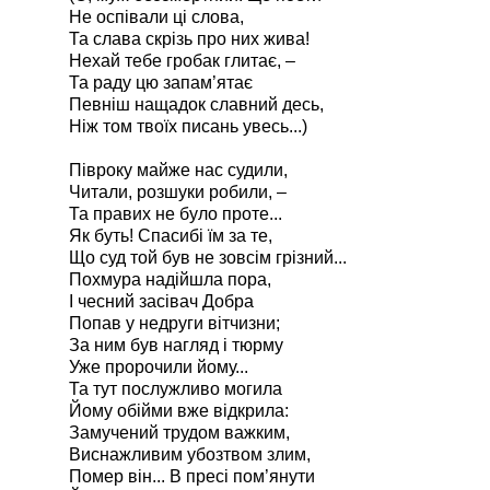
Не оспівали ці слова,
Та слава скрізь про них жива!
Нехай тебе гробак глитає, –
Та раду цю запам’ятає
Певніш нащадок славний десь,
Ніж том твоїх писань увесь...)
Півроку майже нас судили,
Читали, розшуки робили, –
Та правих не було проте...
Як буть! Спасибі їм за те,
Що суд той був не зовсім грізний...
Похмура надійшла пора,
І чесний засівач Добра
Попав у недруги вітчизни;
За ним був нагляд і тюрму
Уже пророчили йому...
Та тут послужливо могила
Йому обійми вже відкрила:
Замучений трудом важким,
Виснажливим убозтвом злим,
Помер він... В пресі пом’янути