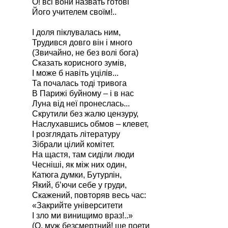
О! всі вони назвать готові
Його учителем своїм!..
І доля піклувалась ним,
Трудився довго він і много
(Звичайно, не без волі бога)
Сказать корисного зумів,
І може б навіть уцілів...
Та почалась тоді тривога
В Парижі буйному – і в нас
Луна від неї пронеслась...
Скрутили без жалю цензуру,
Наслухавшись обмов – клевет,
І розглядать літературу
Зібрали цілий комітет.
На щастя, там сиділи люди
Чесніші, як між них один,
Катюга думки, Бутурлін,
Який, б’ючи себе у груди,
Скажений, повторяв весь час:
«Закрийте університети
І зло ми винищимо враз!..»
(О, муж безсмертний! ще поети