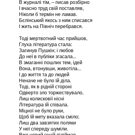
В журналі тім, – писав розбірно
І вчасно труд свій поставляв,
Ніколи б термін не ламав.
Бєлінський якось з ним списався
І жить на Північ перебрався.
Тоді мертвотний час прийшов,
Глуха література стала:
Загинув Пушкін; і любов
До неї в публіки згасала...
В змаганні пошлих тем, ідей
Вона, втонувши, животіла...
І до життя та до людей
Неначе не було їй діла.
Тоді, як в рідній стороні
Одверто зло торжествувало,
Лиш колисковії нісні
Література їй співала.
Міцної не було руки,
Щоб їй мету вказала сміло;
Лиш два завзятих поляки
У неї спереду шуміли.
Вже новий геній підіймав