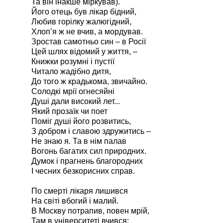
Та він інакше міркував).
Його отець був лікар бідний,
Любив горілку жалюгідний,
Хлоп’я ж не вчив, а мордував.
Зростав самотньо син – в Росії
Цей шлях відомий у життя, –
Книжки розумні і пустії
Читало жадібно дитя,
До того ж крадькома, звичайно.
Солодкі мрії огнесяйні
Душі дали високий лет...
Який прозаїк чи поет
Поміг душі його розвитись,
З добром і славою здружитись –
Не знаю я. Та в нім палав
Вогонь багатих сил природних.
Думок і прагнень благородних
І чесних безкорисних справ.
По смерті лікаря лишився
На світі вбогий і малий.
В Москву потрапив, повен мрій,
Там в університеті вчився;