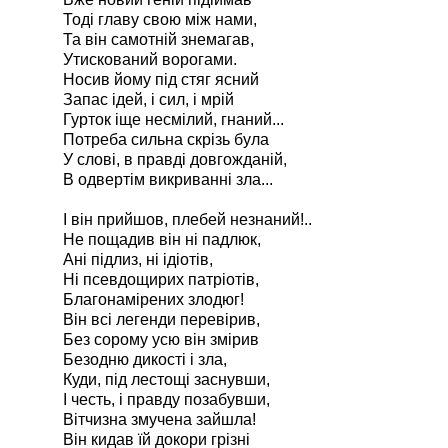
Тоді главу свою між нами,
Та він самотній знемагав,
Утискований ворогами.
Носив йому під стяг ясний
Запас ідей, і сил, і мрій
Гурток іще несмілий, гнаний...
Потреба сильна скрізь була
У слові, в правді довгожданій,
В одвертім викриванні зла...
І він прийшов, плебей незнаний!..
Не пощадив він ні падлюк,
Ані підлиз, ні ідіотів,
Ні псевдощирих патріотів,
Благонамірених злодюг!
Він всі легенди перевірив,
Без сорому усю він змірив
Безодню дикості і зла,
Куди, під лестощі заснувши,
І честь, і правду позабувши,
Вітчизна змучена зайшла!
Він кидав їй докори грізні