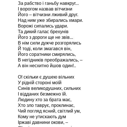
За рабство і ганьбу навкруг...
І ворогом назвав вітчизни
Його – вітчизни лживий друг.
Над ним уже збирались хмари.
Ворожі сипались удари.
Та дикий галас брехунів
Його з дороги ще не звів...
В нім сили дужче розгорялись
Й тоді, коли змагався він,
Його соратники смирялись,
В негідників преображались, –
А він несхитно йшов один!..
О! скільки є душею вільних
У рідній стороні моїй
Синів великодушних, сильних
І відданих безмежно їй.
Людину хто за брата має,
Хто зло таврує, проклинає,
Чий погляд ясний, світлий ум,
Кому не утискають дум
Іржаві давнини окови, –