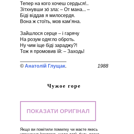
Тепер на кого хочеш сердься!..
Зітхнувши зо́ зла: – От мана... –
Біді віддав я милосердя.
Вона ж стоїть, мов кам’яна.
Зайшлося серце – і гарячу
На розум одягло оброть.
Ну чим іще біді зараджу?!
Тож я промовив їй: – Заходь!
Анатолій Глущак
1988
Чужое горе
ПОКАЗАТИ ОРИГІНАЛ
Якщо ви помітили помилку чи маєте якесь