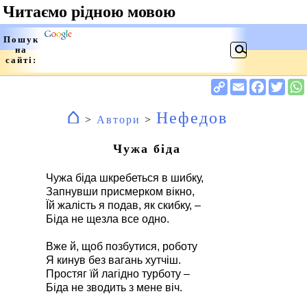
⌂
Нефедов
>
Автори
>
Чужа біда
Чужа біда шкребеться в шибку,
Запнувши присмерком вікно,
Їй жалість я подав, як скибку, –
Біда не щезла все одно.
Вже й, щоб позбутися, роботу
Я кинув без вагань хутчіш.
Простяг їй лагідно турботу –
Біда не зводить з мене віч.