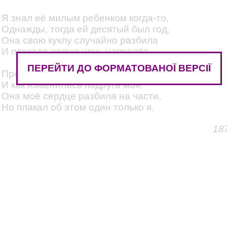
Я знал её милым ребенком когда-то,
Однажды, тогда ей десятый был год,
Она свою куклу случайно разбила
И плакала целую ночь напролёт.
ПЕРЕЙТИ ДО ФОРМАТОВАНОЇ ВЕРСІЇ
Промчалось, как ясное облако, детство
И как изменилась подруга моя,
Она моё сердце разбила на части,
Но плакал об этом один только я.
18