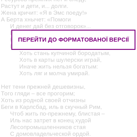
Растут и дети, и... долги.
Жена кричит: «Я в Эмс поеду!»
А Берта хнычет: «Помоги
И денег дай без отговорок»...
Везде расход, расход, расход...
ПЕРЕЙТИ ДО ФОРМАТОВАНОЇ ВЕРСІЇ
Как ни хитри, а тысяч сорок
Прожить придется каждый год...
Хоть стань купчиной бородатым,
Хоть в карты шулерски играй,
Иначе жить нельзя богатым:
Хоть ляг и молча умирай.
Нет тени прежней дешевизны,
Того гляди – все прогорим;
Хоть из родной своей отчизны
Беги в Карлсбад, иль в скучный Рим,
Чтоб жить по-прежнему, блистая –
Иль нас затрет в конец худой
Лесопромышленников стая
С домовладельческой ордой.