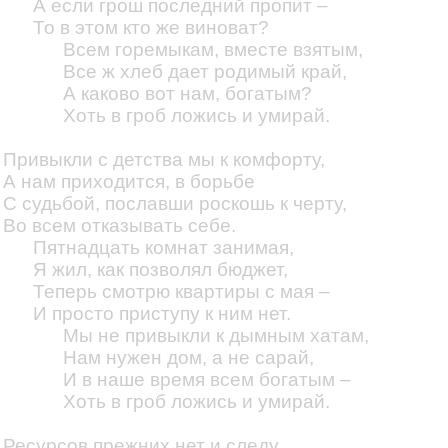
А если грош последний пропит –
То в этом кто же виноват?
Всем горемыкам, вместе взятым,
Все ж хлеб дает родимый край,
А каково вот нам, богатым?
Хоть в гроб ложись и умирай.
Привыкли с детства мы к комфорту,
А нам приходится, в борьбе
С судьбой, пославши роскошь к черту,
Во всем отказывать себе.
Пятнадцать комнат занимая,
Я жил, как позволял бюджет,
Теперь смотрю квартиры с мая –
И просто приступу к ним нет.
Мы не привыкли к дымным хатам,
Нам нужен дом, а не сарай,
И в наше время всем богатым –
Хоть в гроб ложись и умирай.
Ресурсов прежних нет и следу,