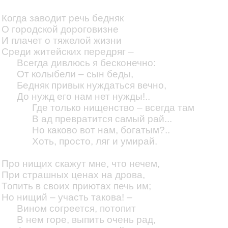
Когда заводит речь бедняк
О городской дороговизне
И плачет о тяжелой жизни
Среди житейских передряг –
Всегда дивлюсь я бесконечно:
От колыбели – сын беды,
Бедняк привык нуждаться вечно,
До нужд его нам нет нужды!..
Где только нищенство – всегда там
В ад превратится самый рай...
Но каково вот нам, богатым?..
Хоть, просто, ляг и умирай.
Про нищих скажут мне, что нечем,
При страшных ценах на дрова,
Топить в своих приютах печь им;
Но нищий – участь такова! –
Вином согреется, потопит
В нем горе, выпить очень рад,