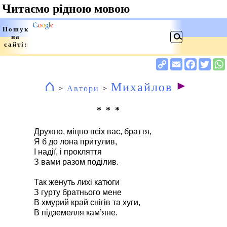
⌂
►
Михайлов
>
Автори
>
* * *
Дружно, міцно всіх вас, браття,
Я б до лона притулив,
І надії, і прокляття
З вами разом поділив.
Так женуть лихі катюги
З гурту братнього мене
В хмурий край снігів та хуги,
В підземелля кам’яне.