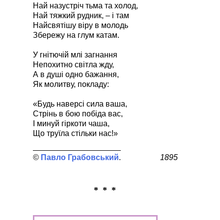
Най назустріч тьма та холод,
Най тяжкий рудник, – і там
Найсвятішу віру в молодь
Збережу на глум катам.
У гнітючій млі загнання
Непохитно світла жду,
А в душі одно бажання,
Як молитву, покладу:
«Будь наверсі сила ваша,
Стрінь в бою побіда вас,
І минуй гіркоти чаша,
Що труїла стільки нас!»
Павло Грабовський
1895
* * *