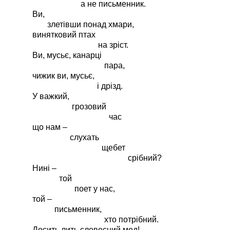
а не письменник.
Ви,
злетівши понад хмари,
винятковий птах
на зріст.
Ви, мусьє, канарці
пара,
чижик ви, мусьє,
і дрізд.
У важкий,
грозовий
час
що нам –
слухать
щебет
срібний?
Нині –
той
поет у нас,
той –
письменник,
хто потрібний.
Досить лить словесний мед!