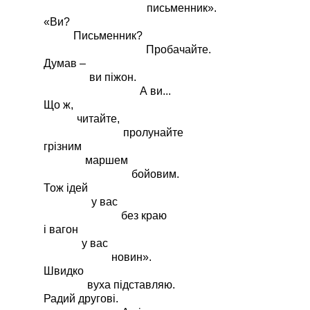
письменник».
«Ви?
Письменник?
Пробачайте.
Думав –
ви піжон.
А ви...
Що ж,
читайте,
пролунайте
грізним
маршем
бойовим.
Тож ідей
у вас
без краю
і вагон
у вас
новин».
Швидко
вуха підставляю.
Радий другові.