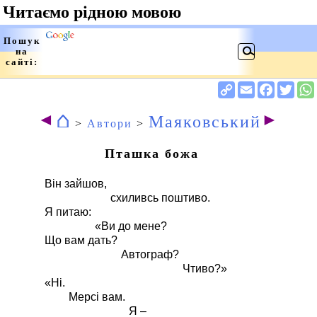
⌂
◄
►
Маяковський
>
Автори
>
Пташка божа
Він зайшов,
схиливсь поштиво.
Я питаю:
«Ви до мене?
Що вам дать?
Автограф?
Чтиво?»
«Ні.
Мерсі вам.
Я –