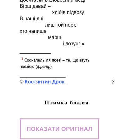
Вірш давай –
хлібів підвозу.
В наші дні
лиш той поет,
хто напише
марш
і лозунг!»
1
Сконапель ля поезі – те, що звуть
поезією (
франц.
).
Костянтин Дрок
?
Птичка божия
ПОКАЗАТИ ОРИГІНАЛ