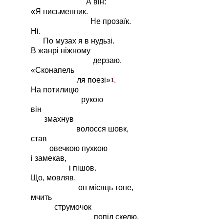
А він:
«Я письменник.
Не прозаїк.
Ні.
По музах я в нудьзі.
В жанрі ніжному
дерзаю.
«Сконапель
ля поезі»
.
1
На потилицю
рукою
він
змахнув
волосся шовк,
став
овечкою пухкою
і замекав,
і пішов.
Що, мовляв,
он місяць тоне,
мчить
струмочок
попід скелю,