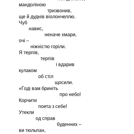
мандоліною
тризвонив,
ще й дуднів віолончеллю.
Чуб
навис,
неначе хмари,
очі –
ніжністю горіли.
Я терпів,
терпів
і вдарив
кулаком
об стіл
щосили.
«Годі вам бриніть
про небо!
Корчити
поета з себе!
Утекли
од справ
буденних –
ви тюльпан,