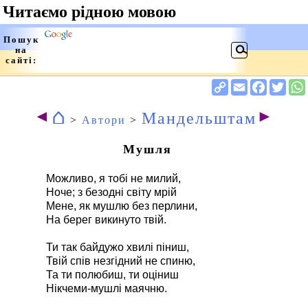
⌂
◄
►
Мандельштам
>
Автори
>
Мушля
Можливо, я тобі не милий,
Ноче; з безодні світу мрій
Мене, як мушлю без перлини,
На берег викинуто твій.
Ти так байдужо хвилі піниш,
Твій спів незгідний не спиню,
Та ти полюбиш, ти оціниш
Нікчеми-мушлі маячню.