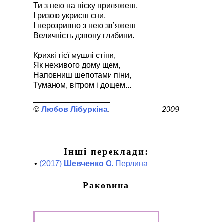
Ти з нею на піску приляжеш,
І ризою укриєш сни,
І нерозривно з нею зв’яжеш
Величність дзвону глибини.
Крихкі тієї мушлі стіни,
Як неживого дому щем,
Наповниш шепотами піни,
Туманом, вітром і дощем...
Любов Лібуркіна
2009
Інші переклади:
•
(2017)
Шевченко О.
Перлина
Раковина