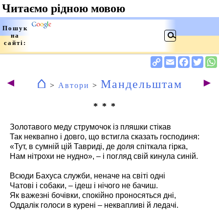
⌂
◄
►
Мандельштам
>
Автори
>
* * *
Золотавого меду струмочок із пляшки стікав
Так неквапно і довго, що встигла сказать господиня:
«Тут, в сумній цій Тавриді, де доля спіткала гірка,
Нам нітрохи не нудно», – і погляд свій кинула синій.
Всюди Бахуса служби, неначе на світі одні
Чатові і собаки, – ідеш і нічого не бачиш.
Як важезні бочівки, спокійно проносяться дні,
Оддалік голоси в курені – неквапливі й ледачі.