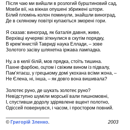
Після чаю ми вийшли в розлогий бурштиновий сад,
Мовби вії, на вікнах опушені збрижені штори.
Білий пломінь колон поминули, знайшли виноград,
Де в скляному повітрі купаються зморені гори.
Я сказав: виноград, як баталія давня, живе,
Верхівці кучеряві зіткнулися в скутім порядку,
В крем’янистій Тавриді наука Еллади, – зове
Золотого засіву шляхетна іржава лампадка.
Ну, а в келії білій, мов прядка, стоїть тишина.
Пахне фарбою, оцтом і свіжим вином із підвалу,
Пам’ятаєш, у грецькому домі укохана всіми жона, –
Не Єлена, ні, інша, – як довго вона вишивала?
Золотеє руно, де шукать золотеє руно?
Невідступно шуміли морськії вали пишномовні,
І, спустивши додолу здірявлене вщент полотно,
Одіссей повернувся, і часом, і простором повний.
Григорій Зленко
2003