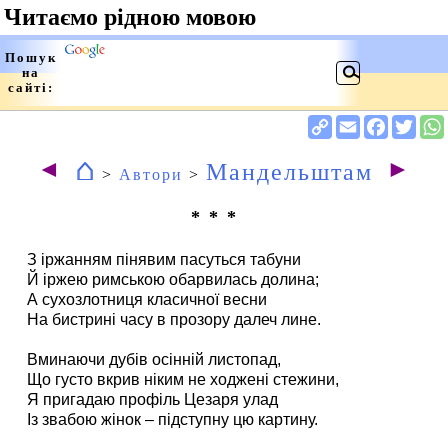
⌂
◄
►
Мандельштам
>
Автори
>
* * *
З іржанням пінявим пасуться табуни
Й іржею римською обарвилась долина;
А сухозлотниця класичної весни
На бистрині часу в прозору далеч лине.
Вминаючи дубів осінній листопад,
Що густо вкрив ніким не ходжені стежини,
Я пригадаю профіль Цезаря улад
Із звабою жінок – підступну цю картину.