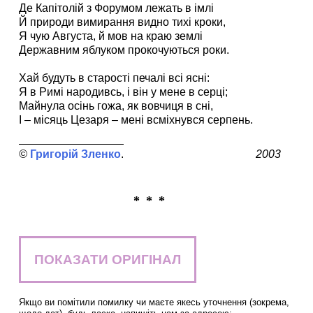
Де Капітолій з Форумом лежать в імлі
Й природи вимирання видно тихі кроки,
Я чую Августа, й мов на краю землі
Державним яблуком прокочуються роки.
Хай будуть в старості печалі всі ясні:
Я в Римі народивсь, і він у мене в серці;
Майнула осінь гожа, як вовчиця в сні,
І – місяць Цезаря – мені всміхнувся серпень.
Григорій Зленко
2003
* * *
ПОКАЗАТИ ОРИГІНАЛ
Якщо ви помітили помилку чи маєте якесь уточнення (зокрема,