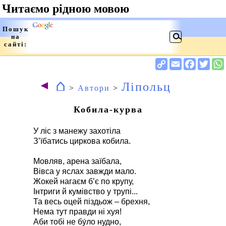
⌂
◄
Ліпольц
>
Автори
>
Кобила-курва
У ліс з манежу захотіла
З’їбатись циркова кобила.
Мовляв, арена заїбала,
Вівса у яслах завжди мало.
Жокей нагаєм б’є по крупу,
Інтриги й кумівство у трупі...
Та весь оцей піздьож – брехня,
Нема тут правди ні хуя!
Аби тобі не бу́ло нудно,