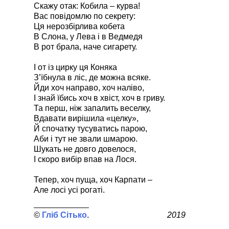
Скажу отак: Кобила – курва!
Вас повідомлю по секрету:
Ця нерозбірлива кобета
В Слона, у Лева і в Ведмедя
В рот брала, наче сигарету.
І от із цирку ця Коняка
З’їбнула в ліс, де можна всяке.
Йди хоч направо, хоч наліво,
І знай їбись хоч в хвіст, хоч в гриву.
Та перш, ніж запалить веселку,
Вдавати вирішила «целку»,
Й спочатку тусуватись парою,
Аби і тут не звали шмарою.
Шукать не довго довелося,
І скоро вибір впав на Лося.
Тепер, хоч пуща, хоч Карпати –
Але лосі усі рогаті.
Гліб Сітько
2019