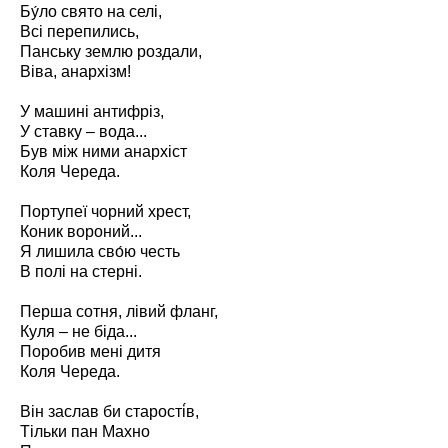
Бу́ло свято на селі,
Всі перепились,
Панську землю роздали,
Віва, анархізм!
У машині антифріз,
У ставку – вода...
Був між ними анархіст
Коля Череда.
Портупеї чорний хрест,
Коник вороний...
Я лишила сво́ю честь
В полі на стерні.
Перша сотня, лівий фланг,
Куля – не біда...
Поробив мені дитя
Коля Череда.
Він заслав би старості́в,
Тільки пан Махно