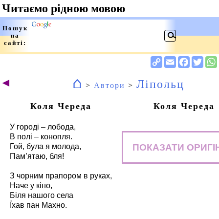
⌂
◄
Ліпольц
>
Автори
>
Коля Череда
Коля Череда
У городі – лобода,
В полі – конопля.
ПОКАЗАТИ ОРИГІ
Гой, була я молода,
Пам’ятаю, бля!
З чорним прапором в руках,
Наче у кіно,
Біля нашого села
Їхав пан Махно.