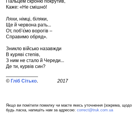
Пальцем скроню покрутив,
Каже: «Не смішно́!
Ляхи, німці, біляки,
Ще й червона рать...
От, поб’є́мо ворогів –
Справимо обряд».
Зникло військо назавжди
В куряві степів,
З ним не стало й Череди...
Де ти, курвів син?
Гліб Сітько
2017
Якщо ви помітили помилку чи маєте якесь уточнення (зокрема, щодо 
будь ласка, напишіть нам за адресою:
correct@truk.com.ua