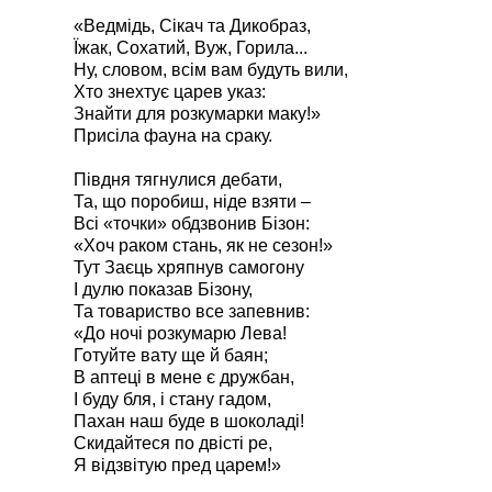
«Ведмідь, Сікач та Дикобраз,
Їжак, Сохатий, Вуж, Горила...
Ну, словом, всім вам будуть вили,
Хто знехтує царев указ:
Знайти для розкумарки маку!»
Присіла фауна на сраку.
Півдня тягнулися дебати,
Та, що поробиш, ніде взяти –
Всі «точки» обдзвонив Бізон:
«Хоч раком стань, як не сезон!»
Тут Заєць хряпнув самогону
І дулю показав Бізону,
Та товариство все запевнив:
«До ночі розкумарю Лева!
Готуйте вату ще й баян;
В аптеці в мене є дружбан,
І буду бля, і стану гадом,
Пахан наш буде в шоколаді!
Скидайтеся по двісті ре,
Я відзвітую пред царем!»