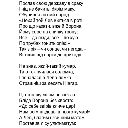
Послав свою державу в сраку
І ніц не бачить, о́крім маку.
Обурився лісний народ:
«Нехай той Лев їбеться в рот!
Про що казати, вже й Ворона
Йому сере на спинку трону;
Все – до пізди, все – по хую
По трубах гонить опію!»
Так з рік – чи сонце, чи негода –
Він жив від варки до приходу.
Не знав, який-такий кумар,
Та от скінчилася соломка,
І почалася в Лева ломка
Страшніш за десять Ніагар.
Цю звістку лісом рознесла
Бліда Ворона без хвоста:
«До себе звірів кличе цар!
Нам всім піздець, в нього кумар!»
А Лев, благим і звичним матом
Поставив лісу ультиматум: