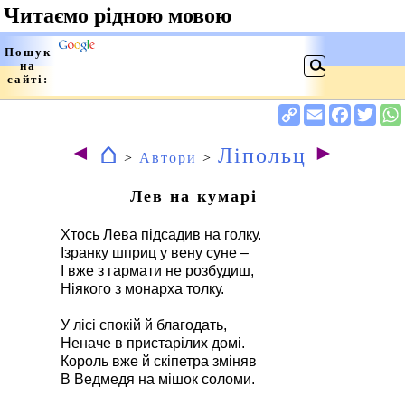
⌂
◄
►
Ліпольц
>
Автори
>
Лев на кумарі
Хтось Лева підсадив на голку.
Ізранку шприц у вену суне –
І вже з гармати не розбудиш,
Ніякого з монарха толку.
У лісі спокій й благодать,
Неначе в пристарілих домі.
Король вже й скіпетра зміняв
В Ведмедя на мішок соломи.