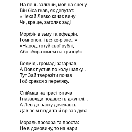
На пень залізши, мов на сцену,
Він біса гнав, як депутат:
«Нехай Левко качає вену
Чи, краще, заголяє зад!
Морфін візьму та ефедрін,
І омнопон, і всяке-різне...»
«Народ, готуй свої рублі,
Або збиратимем на тризну!»
Ведмідь громаді загарчав,
А Вовк пустив по колу шапку...
Тут Зай тверезіти почав
І обісрався з переляку.
Спіймав на трасі тягача
І назавжди подався в джунглі...
А Лев до ранку дочекавсь,
Дав всім пізди та й врізав дуба.
Мораль прозора та проста:
Не в домовину, то на нари