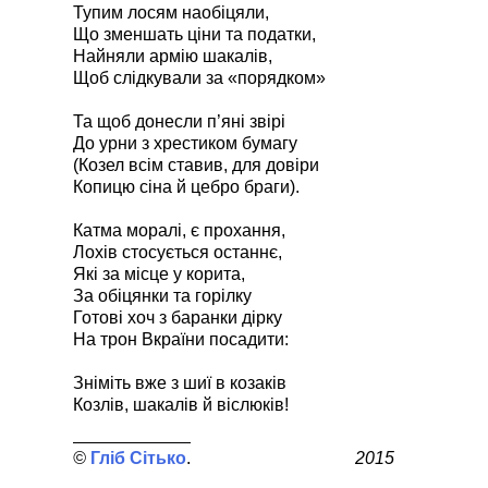
Тупим лосям наобіцяли,
Що зменшать ціни та податки,
Найняли армію шакалів,
Щоб слідкували за «порядком»
Та щоб донесли п’яні звірі
До урни з хрестиком бумагу
(Козел всім ставив, для довіри
Копицю сіна й цебро браги).
Катма моралі, є прохання,
Лохів стосується останнє,
Які за місце у корита,
За обіцянки та горілку
Готові хоч з баранки дірку
На трон Вкраїни посадити:
Зніміть вже з шиї в козаків
Козлів, шакалів й віслюків!
Гліб Сітько
2015