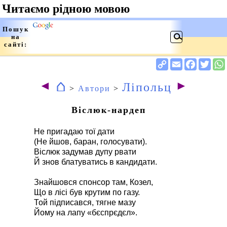
⌂
◄
►
Ліпольц
>
Автори
>
Віслюк-нардеп
Не пригадаю тої дати
(Не йшов, баран, голосувати).
Віслюк задумав дупу рвати
Й знов блатуватись в кандидати.
Знайшовся спонсор там, Козел,
Що в лісі був крутим по газу.
Той підписався, тягне мазу
Йому на лапу «бєспрєдєл».