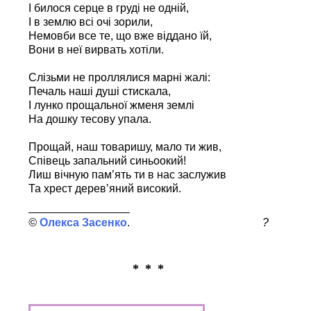
І билося серце в груді не одній,
І в землю всі очі зорили,
Немовби все те, що вже віддано їй,
Вони в неї вирвать хотіли.
Слізьми не проллялися марні жалі:
Печаль наші душі стискала,
І лунко прощальної жменя землі
На дошку тесову упала.
Прощай, наш товаришу, мало ти жив,
Співець запальний синьоокий!
Лиш вічную пам’ять ти в нас заслужив
Та хрест дерев’яний високий.
Олекса Засенко
?
* * *