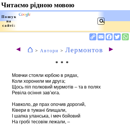
⌂
◄
►
Лермонтов
>
Автори
>
* * *
Мовчки стояли юрбою в рядах,
Коли хоронили ми друга;
Щось піп полковий мурмотів – та в полях
Ревіла осіння зав’юга.
Навколо, де прах опочив дорогий,
Ківери в тумані блищали,
І шапка уланська, і меч бойовий
На гробі тесовім лежали, –