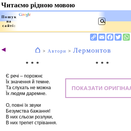
⌂
◄
Лермонтов
>
Автори
>
* * *
* * *
Є речі – порожнє
Їх значення й темне.
ПОКАЗАТИ ОРИГІНА
Та слухать не можна
Їх людям даремне.
О, повні їх звуки
Безумства бажання!
В них сльози розлуки,
В них трепет стрівання.