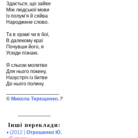
Здається, що зайве
Між людської мови
Із полум’я й сяйва
Народжене слово.
Та в храмі чи в бої,
В далекому краї
Почувши його, я
Усюди пізнаю.
Я сльози молитви
Для нього покину,
Назустріч із битви
До нього полину.
Микола Терещенко
?
Інші переклади:
•
(2012 )
Отрошенко Ю.