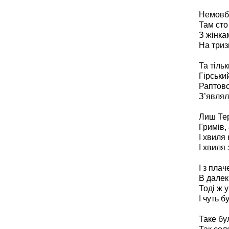
Немовби
Там сто
З жінка
На триз
Та тіль
Гірськи
Раптово
З’являл
Лиш Тер
Гримів,
І хвиля
І хвиля
І з плач
В далек
Тоді ж у
І чуть б
Таке бу