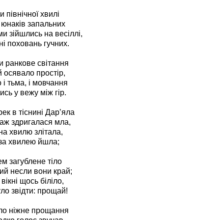
 північної хвилі
 юнаків запальних
ми зійшлись на весіллі,
ні поховань гучних.
ки ранкове світання
й осявало простір,
 і тьма, і мовчання
ись у вежу між гір.
ек в тіснині Дар’яла
 аж здригалася мла,
 на хвилю злітала,
 за хвилею йшла;
ем загублене тіло
ий несли вони край;
 вікні щось біліло,
уло звідти: прощай!
ло ніжне прощання