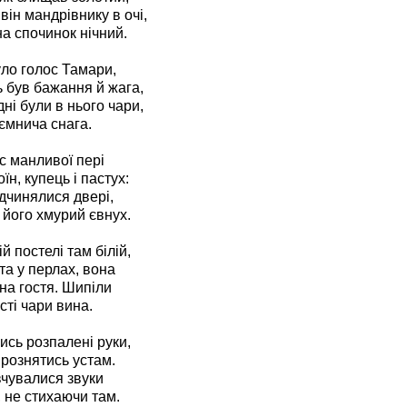
він мандрівнику в очі,
а спочинок нічний.
було голос Тамари,
ь був бажання й жага,
ні були в нього чари,
ємнича снага.
с манливої пері
їн, купець і пастух:
дчинялися двері,
 його хмурий євнух.
й постелі там білій,
 та у перлах, вона
на гостя. Шипіли
сті чари вина.
ись розпалені руки,
рознятись устам.
 вчувалися звуки
, не стихаючи там.