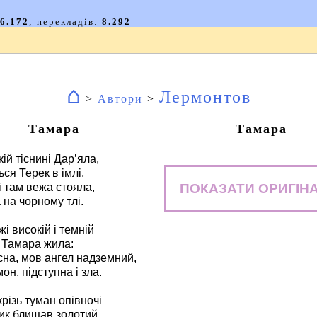
⌂
Лермонтов
>
Автори
>
Тамара
Тамара
ій тіснині Дар’яла,
ся Терек в імлі,
ПОКАЗАТИ ОРИГІН
і там вежа стояла,
 на чорному тлі.
жі високій і темній
 Тамара жила:
на, мов ангел надземний,
он, підступна і зла.
різь туман опівночі
ик блищав золотий,