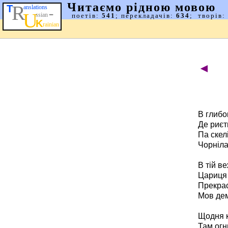
◄
В глибок
Де риєть
Па скел
Чорніла
В тій ве
Цариця
Прекрас
Мов дем
Щодня к
Там огн