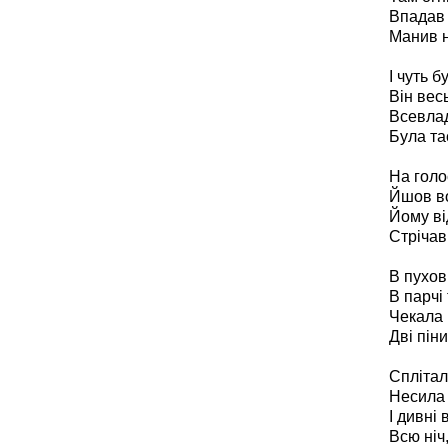
Впадав 
Манив н
І чуть 
Він вес
Всевлад
Була та
На голо
Йшов во
Йому ві
Стрічав
В пухові
В парчі
Чекала 
Дві піни
Сплітал
Несила 
І дивні
Всю ніч