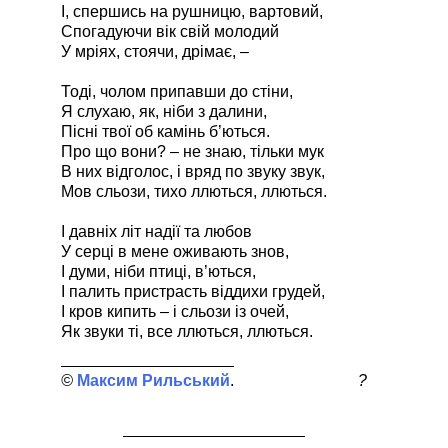
І, спершись на рушницю, вартовий,
Спогадуючи вік свій молодий
У мріях, стоячи, дрімає, –
Тоді, чолом припавши до стіни,
Я слухаю, як, ніби з далини,
Пісні твої об камінь б’ються.
Про що вони? – не знаю, тільки мук
В них відголос, і вряд по звуку звук,
Мов сльози, тихо ллються, ллються.
І давніх літ надії та любов
У серці в мене оживають знов,
І думи, ніби птиці, в’ються,
І палить пристрасть віддихи грудей,
І кров кипить – і сльози із очей,
Як звуки ті, все ллються, ллються.
Максим Рильський
?