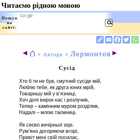
⌂
◄
►
Лермонтов
>
Автори
>
Сусід
Хто б ти не був, смутний сусіде мій,
Люблю тебе, як друга юних мрій,
Товаришу мій у в’язниці,
Хоч долі вирок нас і розлучив,
Тепер – камінним муром розділив,
Надалі – млою таємниці.
Як сяєво вечірньої зорі.
Рум’яно догоряючи вгорі,
Привіт мені свій посилає,