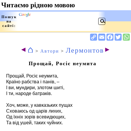
⌂
◄
►
Лермонтов
>
Автори
>
Прощай, Росіє неумита
Прощай, Росіє неумита,
Країно рабства і панів, –
І ви, мундири, злотом шиті,
І ти, народе батраків.
Хоч, може, у кавказьких пущах
Сховаюсь од царів лихих,
Од їхніх зорів всевидющих,
Та від ушей, таких чуйних.