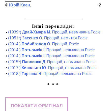
Юрій Клен
?
Інші переклади:
•
(1939*)
Драй-Хмара М.
Прощай, невмивана Росіє
•
(1951*)
Засенко О.
Прощай, немитая Росіє
•
(2014 )
Побийголод О.
Прощай, Росіє
•
(2014 )
Потьомкін І.
Прощай, невмивана Росіє
•
(2014 )
Потьомкін І.
Прощай, невмивана Росіє
•
(2015*)
Павличко Д.
Прощай, невмивана Росіє
•
(2017 )
Кисельов Ю.
Прощай, невмивана Росіє
•
(2018 )
Горішна Н.
Прощай, невмивана Росіє
* * *
ПОКАЗАТИ ОРИГІНАЛ