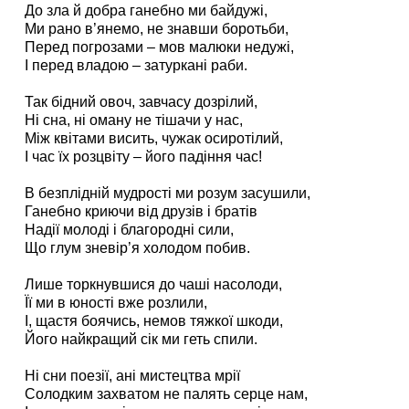
До зла й добра ганебно ми байдужі,
Ми рано в’янемо, не знавши боротьби,
Перед погрозами – мов малюки недужі,
І перед владою – затуркані раби.
Так бідний овоч, завчасу дозрілий,
Ні сна, ні оману не тішачи у нас,
Між квітами висить, чужак осиротілий,
І час їх розцвіту – його падіння час!
В безплідній мудрості ми розум засушили,
Ганебно криючи від друзів і братів
Надії молоді і благородні сили,
Що глум зневір’я холодом побив.
Лише торкнувшися до чаші насолоди,
Її ми в юності вже розлили,
І, щастя боячись, немов тяжкої шкоди,
Його найкращий сік ми геть спили.
Ні сни поезії, ані мистецтва мрії
Солодким захватом не палять серце нам,