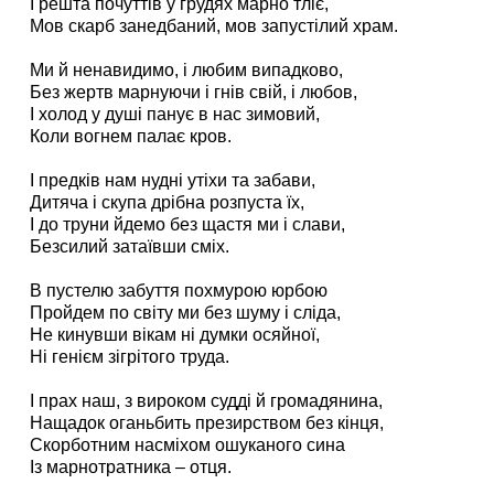
І решта почуттів у грудях марно тліє,
Мов скарб занедбаний, мов запустілий храм.
Ми й ненавидимо, і любим випадково,
Без жертв марнуючи і гнів свій, і любов,
І холод у душі панує в нас зимовий,
Коли вогнем палає кров.
І предків нам нудні утіхи та забави,
Дитяча і скупа дрібна розпуста їх,
І до труни йдемо без щастя ми і слави,
Безсилий затаївши сміх.
В пустелю забуття похмурою юрбою
Пройдем по світу ми без шуму і сліда,
Не кинувши вікам ні думки осяйної,
Ні генієм зігрітого труда.
І прах наш, з вироком судді й громадянина,
Нащадок оганьбить презирством без кінця,
Скорботним насміхом ошуканого сина
Із марнотратника – отця.