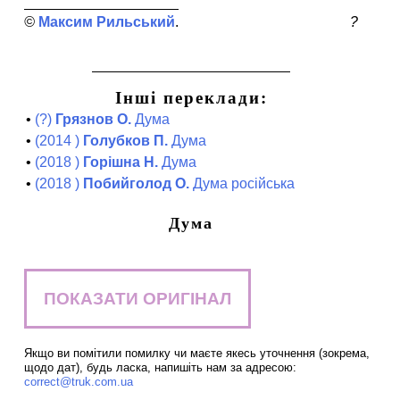
Максим Рильський
?
Інші переклади:
•
(?)
Грязнов О.
Дума
•
(2014 )
Голубков П.
Дума
•
(2018 )
Горішна Н.
Дума
•
(2018 )
Побийголод О.
Дума російська
Дума
ПОКАЗАТИ ОРИГІНАЛ
Якщо ви помітили помилку чи маєте якесь уточнення (зокрема,
щодо дат), будь ласка, напишіть нам за адресою:
correct@truk.com.ua