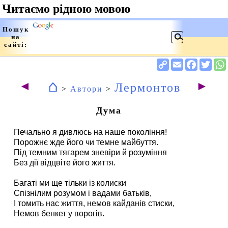
⌂
◄
►
Лермонтов
>
Автори
>
Дума
Печально я дивлюсь на наше покоління!
Порожнє жде його чи темне майбуття.
Під темним тягарем зневіри й розуміння
Без дії відцвіте його життя.
Багаті ми ще тільки із колиски
Спізнілим розумом і вадами батьків,
І томить нас життя, немов кайданів стиски,
Немов бенкет у ворогів.