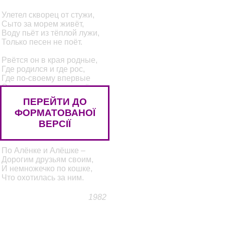
Улетел скворец от стужи,
Сыто за морем живёт,
Воду пьёт из тёплой лужи,
Только песен не поёт.
Рвётся он в края родные,
Где родился и где рос,
Где по-своему впервые
Слово «мама» произнёс.
ПЕРЕЙТИ ДО
Он скучает по деревьям,
ФОРМАТОВАНОЇ
По звенящему ручью,
ВЕРСІЇ
По скворечне, по деревне,
По соседу воробью,
По Алёнке и Алёшке –
Дорогим друзьям своим,
И немножечко по кошке,
Что охотилась за ним.
1982