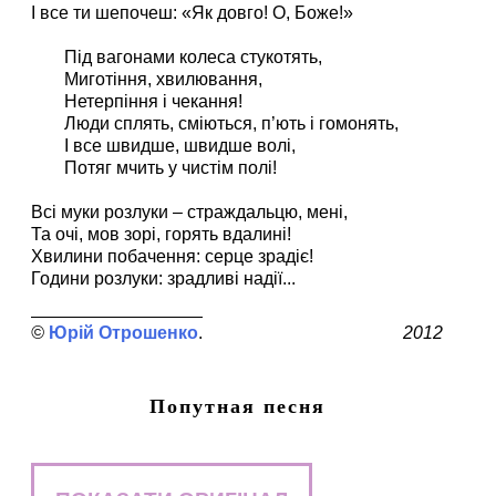
І все ти шепочеш: «Як довго! О, Боже!»
Під вагонами колеса стукотять,
Миготіння, хвилювання,
Нетерпіння і чекання!
Люди сплять, сміються, п’ють і гомонять,
І все швидше, швидше волі,
Потяг мчить у чистім полі!
Всі муки розлуки – страждальцю, мені,
Та очі, мов зорі, горять вдалині!
Хвилини побачення: серце зрадіє!
Години розлуки: зрадливі надії...
Юрій Отрошенко
2012
Попутная песня