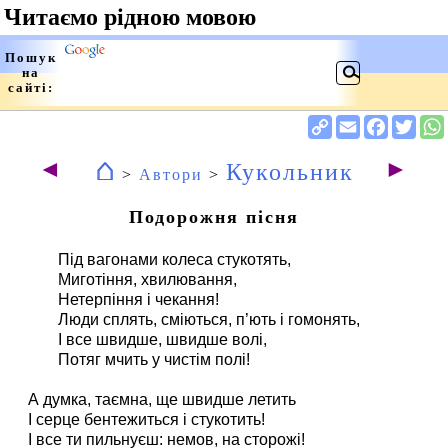
⌂
◄
►
Кукольник
>
Автори
>
Подорожня пісня
Під вагонами колеса стукотять,
Миготіння, хвилювання,
Нетерпіння і чекання!
Люди сплять, сміються, п’ють і гомонять,
І все швидше, швидше волі,
Потяг мчить у чистім полі!
А думка, таємна, ще швидше летить
І серце бентежиться і стукотить!
І все ти пильнуєш: немов, на сторожі!