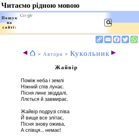
⌂
◄
►
Кукольник
>
Автори
>
Жайвір
Поміж неба і землі
Ніжний спів лунає.
Пісня лине звіддалі,
Ллється й завмирає.
Жайвір подрузі співа
Й вище все злітає,
Пісня знову ожива,
А співця... немає!