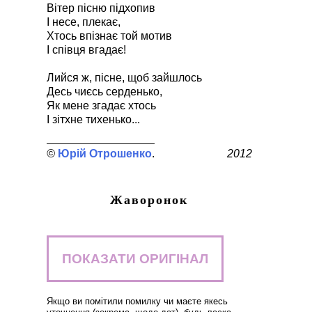
Вітер пісню підхопив
І несе, плекає,
Хтось впізнає той мотив
І співця вгадає!
Лийся ж, пісне, щоб зайшлось
Десь чиєсь серденько,
Як мене згадає хтось
І зітхне тихенько...
Юрій Отрошенко
2012
Жаворонок
ПОКАЗАТИ ОРИГІНАЛ
Якщо ви помітили помилку чи маєте якесь