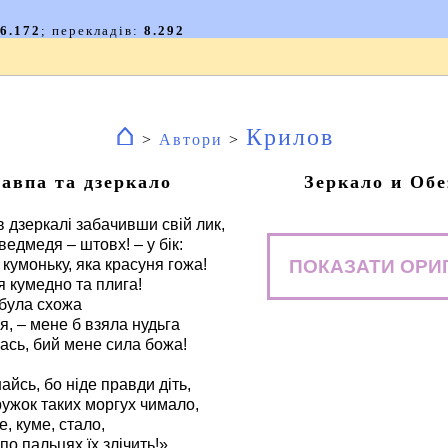
⌂
Крилов
>
Автори
>
авпа та дзеркало
Зеркало и Обе
в дзеркалі забачивши свій лик,
едмедя – штовх! – у бік:
ПОКАЗАТИ ОРИ
 кумоньку, яка красуня гожа!
я кумедно та плига!
 була схожа
я, – мене б взяла нудьга
лась, бий мене сила божа!
йсь, бо ніде правди діть,
ружок таких моргух чимало,
е, куме, стало,
по пальцях їх злічить!»