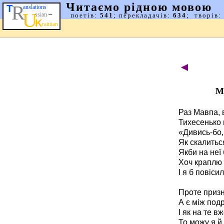
◄
М
Раз Мавпа, 
Тихесенько в
«Дивись-бо,
Як скалитьс
Якби на неї
Хоч краплю 
І я б повіси
Проте призна
А є між под
І як на те вж
То можу я й 