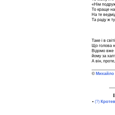
«Нім подруж
То краще на 
На те ведмід
Та раду ж т
Таке і в світ
Що голова н
Відомо вже 
йому за хапт
А він, проте
Михайло
•
(?)
Кротев