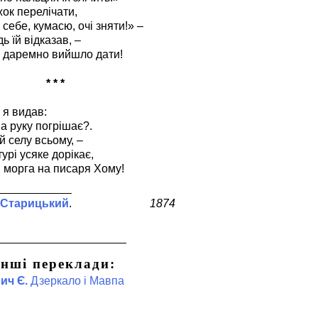
ок перелічати,
себе, кумасю, очі зняти!» –
ь їй відказав, –
у даремно вийшло дати!
* * *
і я видав:
а руку погрішає?.
й селу всьому, –
урі усяке дорікає,
, морга на писаря Хому!
 Старицький
1874
Інші переклади:
ич Є.
Дзеркало і Мавпа