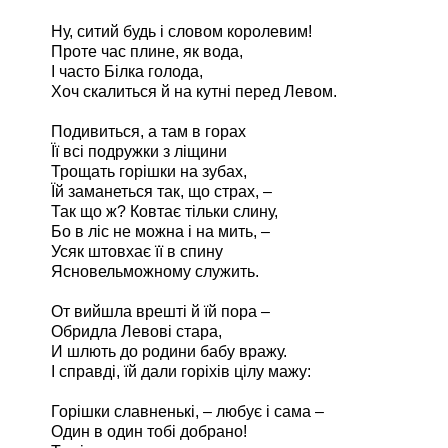
Ну, ситий будь і словом королевим!
Проте час плине, як вода,
І часто Білка голода,
Хоч скалиться й на кутні перед Левом.
Подивиться, а там в горах
Її всі подружки з ліщини
Трощать горішки на зубах,
Їй заманеться так, що страх, –
Так що ж? Ковтає тільки слину,
Бо в ліс не можна і на мить, –
Усяк штовхає її в спину
Ясновельможному служить.
От вийшла врешті й їй пора –
Обридла Левові стара,
И шлють до родини бабу вражу.
І справді, їй дали горіхів цілу мажу:
Горішки славненькі, – любує і сама –
Один в один тобі добрано!