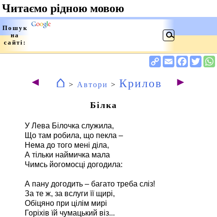
⌂
◄
►
Крилов
>
Автори
>
Білка
У Лева Білочка служила,
Що там робила, що пекла –
Нема до того мені діла,
А тільки наймичка мала
Чимсь йогомосці догодила:
А пану догодить – багато треба сліз!
За те ж, за вслуги її щирі,
Обіцяно при цілім мирі
Горіхів їй чумацький віз...