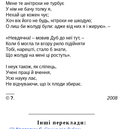
Мене те анітрохи не турбує
У нім не бачу толку я,
Нехай це кожен чує;
Хоч вік його не будь, нітрохи не шкодую;
О лиш би жолуді були: адже від них я і жирую». –
«Невдячна! – мовив Дуб до неї тут, –
Коли б могла ти вгору рило підійняти
Тобі, нарешті, стало б знати,
Що жолуді на мені ці ростуть».
І неук також, як сліпець,
Учені праці й вчення,
Усю науку лає,
Не відчуваючи, що їх плоди збирає.
?
2008
Інші переклади: