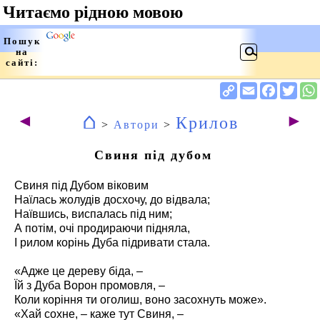
⌂
◄
►
Крилов
>
Автори
>
Свиня під дубом
Свиня під Дубом віковим
Наїлась жолудів досхочу, до відвала;
Наївшись, виспалась під ним;
А потім, очі продираючи підняла,
І рилом корінь Дуба підривати стала.
«Адже це дереву біда, –
Їй з Дуба Ворон промовля, –
Коли коріння ти оголиш, воно засохнуть може».
«Хай сохне, – каже тут Свиня, –