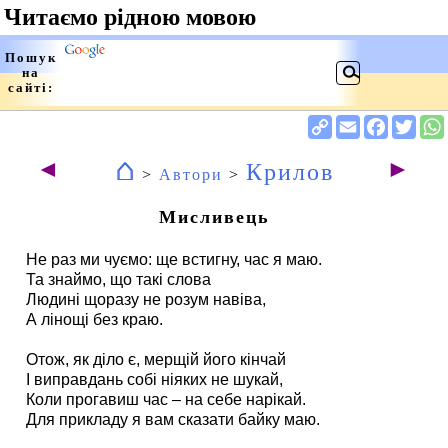
⌂
◄
►
Крилов
>
Автори
>
Мисливець
Не раз ми чуємо: ще встигну, час я маю.
Та знаймо, що такі слова
Людині щоразу не розум навіва,
А лінощі без краю.
Отож, як діло є, мерщій його кінчай
І виправдань собі ніяких не шукай,
Коли прогавиш час – на себе нарікай.
Для прикладу я вам сказати байку маю.