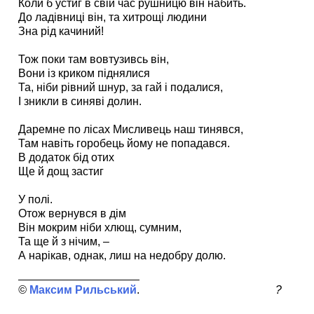
Коли б устиг в свій час рушницю він набить.
До ладівниці він, та хитрощі людини
Зна рід качиний!
Тож поки там вовтузивсь він,
Вони із криком піднялися
Та, ніби рівний шнур, за гай і подалися,
І зникли в синяві долин.
Даремне по лісах Мисливець наш тинявся,
Там навіть горобець йому не попадався.
В додаток бід отих
Ще й дощ застиг
У полі.
Отож вернувся в дім
Він мокрим ніби хлющ, сумним,
Та ще й з нічим, –
А нарікав, однак, лиш на недобру долю.
Максим Рильський
?