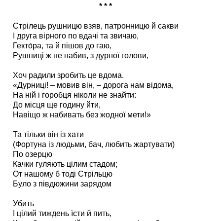
* * *
Стрілець рушницю взяв, патронницю й сакви
І друга вірного по вдачі та звичаю,
Гекто́ра, та й пішов до гаю,
Рушниці ж не набив, з дурної голови,
Хоч радили зробить це вдома.
«Дурниці! – мовив він, – дорога нам відома,
На ній і горобця ніколи не знайти:
До місця ще годину йти,
Навіщо ж набивать без жодної мети!»
Та тільки він із хати
(Фортуна із людьми, бач, любить жартувати)
По озерцю
Качки гуляють цілим стадом;
От нашому б тоді Стрільцю
Було з півдюжини зарядом
Убить
І цілий тиждень їсти й пить,