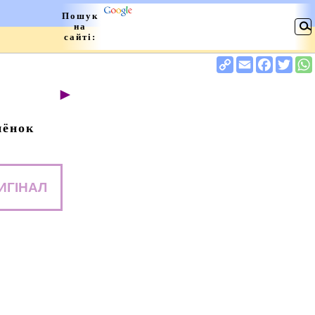
►
нёнок
ИГІНАЛ