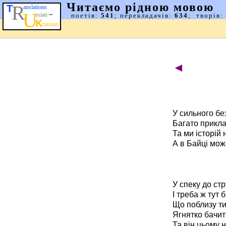
◄
У сильного бе
Багато приклад
Та ми історій 
А в Байці мож
У спеку до ст
І треба ж тут б
Що поблизу ти
Ягнятко бачить
Та він цьому 