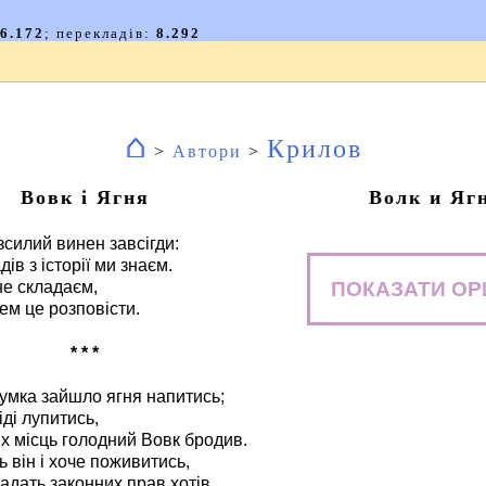
⌂
Крилов
>
Автори
>
Вовк і Ягня
Волк и Яг
зсилий винен завсігди:
ів з історії ми знаєм.
ПОКАЗАТИ ОР
не складаєм,
ем це розповісти.
* * *
румка зайшло ягня напитись;
іді лупитись,
х місць голодний Вовк бродив.
 він і хоче поживитись,
надать законних прав хотів