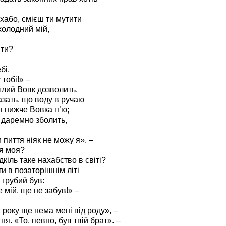
ахабо, смієш ти мутити
холодний мій,
ити?
бі,
 тобі!» –
лий Вовк дозволить,
зать, що воду в ручаю
я нижче Вовка п’ю;
н даремно зболить,
 пиття ніяк не можу я». –
я моя?
дкіль таке нахабство в світі?
и в позаторішнім літі
 грубий був:
 мій, ще не забув!» –
і року ще нема мені від роду», –
я. «То, певно, був твій брат». –