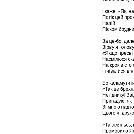
І каже: «Як, н
Потік цей про
Напій
Піском брудн
За це-бо, дале
Зірву я голову
«Якщо пресвіт
Насмілюся ска
На кроків сто 
І гніватися ві
Бо каламутити
«Так це брехн
Негіднику! Зві
Пригадую, як т
Зі мною надто
Цього я, друже
«Та згляньсь, 
Промовило Ягн