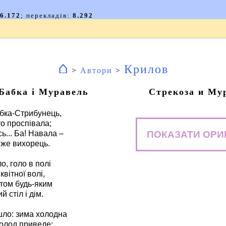
⌂
Крилов
>
Автори
>
Бабка і Муравель
Стрекоза и Му
бка-Стрибунець,
то проспівала;
ПОКАЗАТИ ОРИ
ь... Ба! Навала –
вже вихорець.
о, голо в полі
вітної волі,
стом будь-яким
й стіл і дім.
ло: зима холодна
голод приведе;