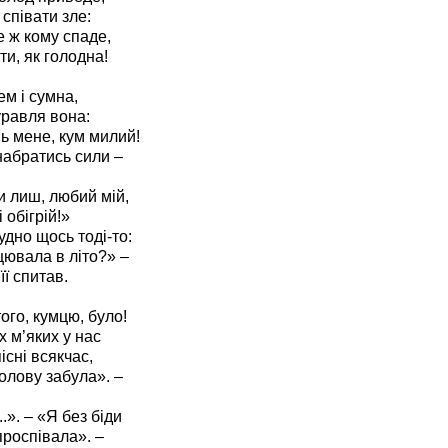
співати зле:
е ж кому спаде,
ти, як голодна!
ем і сумна,
равля вона:
ь мене, кум милий!
набратись сили –
и лиш, любий мій,
 обігрій!»
удно щось тоді-то:
цювала в літо?» –
ї спитав.
ого, кумцю, було!
х м’яких у нас
існі всякчас,
голову забула». –
..». – «Я без біди
проспівала». –