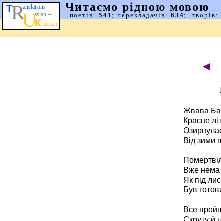
◄
Жвава Ба
Красне лі
Озирнулас
Від зими 
Помертвіл
Вже нема к
Як під ли
Був готови
Все пройш
Скруту й 