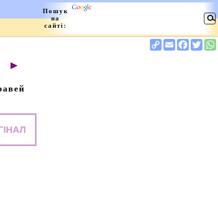
►
равей
ГІНАЛ