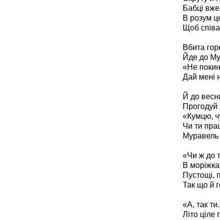
Бабці вже 
В розум ц
Щоб співа
Вбита гор
Йде до Му
«Не покин
Дай мені 
Й до весн
Прогодуй і
«Кумцю, ч
Чи ти пра
Муравель ї
«Чи ж до т
В моріжка
Пустощі, п
Так що й 
«А, так ти.
Літо ціле 