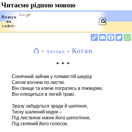
⌂
Коган
>
Автори
>
* * *
Сонячний зайчик у плямистій шкурці
Сипле вогнем по листві.
Він свище та кличе погратись в піжмурки,
Він плещеться в легкій траві.
Зразу забудуться зради й шипіння,
Тиску шалений кидок –
Під листвяне ніжне його шепотіння,
Під скляний його голосок.