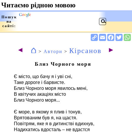
⌂
◄
►
Кірсанов
>
Автори
>
Близ Чорного моря
Є місто, що бачу я і уві сні,
Таке дороге і барвисте.
Близ Чорного моря явилось мені,
В квітучих акаціях місто
Близ Чорного моря...
Є море, в якому я плив і тонув,
Врятованим був я, на щастя.
Повітрям, яке я в дитинстві вдихнув,
Надихатись вдосталь – не вдастся