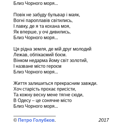
Близ Чорного моря...
Повік не забуду бульвар і маяк,
Вогні пароплавів світились,
І лавку, де я та кохана моя,
Як вперше, у очі дивились,
Близ Чорного моря...
Ця рідна земля, де мій друг молодий
Лежав, обпікаємий боєм.
Вінком недарма йому світ золотий,
І назване місто героєм
Близ Чорного моря...
Життя залишиться прекрасним завжди.
Хоч старість прохає присісти,
Та кожну весну мене тягне сюди,
В Одесу – це сонячне місто
Близ Чорного моря...
Петро Голубков
2017