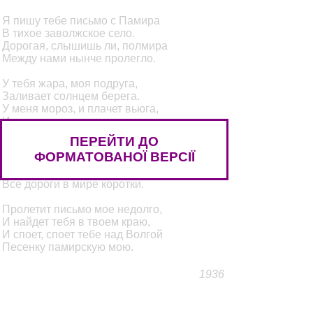
Я пишу тебе письмо с Памира
В тихое заволжское село.
Дорогая, слышишь ли, полмира
Между нами нынче пролегло.
У тебя жара, моя подруга,
Заливает солнцем берега.
У меня мороз, и плачет вьюга,
И гремит над скалами пурга.
ПЕРЕЙТИ ДО
Но меня товарищ уверяет,
ФОРМАТОВАНОЇ ВЕРСІЇ
Будто, всем наукам вопреки,
Для любви, для сердца, дорогая
Все дороги в мире коротки.
Пролетит письмо мое недолго,
И найдет тебя в твоем краю,
И споет, споет тебе над Волгой
Песенку памирскую мою.
1936