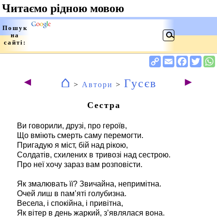
⌂
◄
►
Гусєв
>
Автори
>
Сестра
Ви говорили, друзі, про героїв,
Що вміють смерть саму перемогти.
Пригадую я міст, бій над рікою,
Солдатів, схилених в тривозі над сестрою.
Про неї хочу зараз вам розповісти.
Як змалювать її? Звичайна, непримітна.
Очей лиш в пам’яті голубизна.
Весела, і спокійна, і привітна,
Як вітер в день жаркий, з’являлася вона.