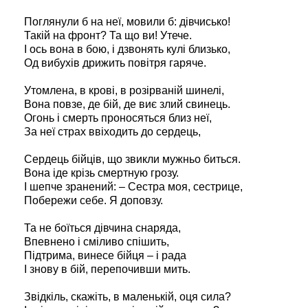
Поглянули б на неї, мовили б: дівчисько!
Такій на фронт? Та що ви! Утече.
І ось вона в бою, і дзвонять кулі близько,
Од вибухів дрижить повітря гаряче.
Утомлена, в крові, в розірваній шинелі,
Вона повзе, де бій, де виє злий свинець.
Огонь і смерть проносяться близ неї,
За неї страх ввіходить до сердець,
Сердець бійців, що звикли мужньо биться.
Вона іде крізь смертную грозу.
І шепче зранений: – Сестра моя, сестрице,
Побережи себе. Я доповзу.
Та не боїться дівчина снаряда,
Впевнено і сміливо спішить,
Підтрима, винесе бійця – і рада
І знову в бій, перепочивши мить.
Звідкіль, скажіть, в маленькій, оця сила?