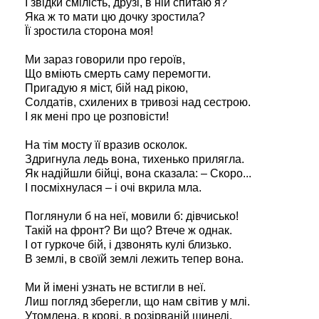
І звідки смілість, друзі, в ній спитаю я?
Яка ж то мати цю дочку зростила?
Її зростила сторона моя!
Ми зараз говорили про героїв,
Що вміють смерть саму перемогти.
Пригадую я міст, бій над рікою,
Солдатів, схилених в тривозі над сестрою.
І як мені про це розповісти!
На тім мосту її вразив осколок.
Здригнула ледь вона, тихенько прилягла.
Як надійшли бійці, вона сказала: – Скоро...
І посміхнулася – і очі вкрила мла.
Поглянули б на неї, мовили б: дівчисько!
Такій на фронт? Ви що? Втече ж однак.
І от гуркоче бій, і дзвонять кулі близько.
В землі, в своїй землі лежить тепер вона.
Ми й імені узнать не встигли в неї.
Лиш погляд зберегли, що нам світив у млі.
Утомлена, в крові, в розірваній шинелі,