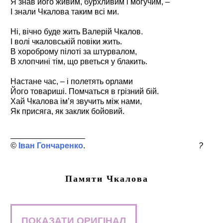
Я знав його живим, бурхливим і могучим, –
І знали Чкалова таким всі ми.
Ні, вічно буде жить Валерій Чкалов.
І волі чкаловській повіки жить.
В хороброму пілоті за штурвалом,
В хлопчині тім, що рветься у блакить.
Настане час, – і полетять орлами
Його товариші. Помчаться в грізний бій.
Хай Чкалова ім’я звучить між нами,
Як присяга, як заклик бойовий.
Іван Гончаренко
?
Памяти Чкалова
ПОКАЗАТИ ОРИГІНАЛ