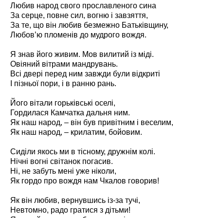
Любив народ свого прославленого сина
За серце, повне сил, вогню і завзяття,
За те, що він любив безмежно Батьківщину,
Любов’ю пломенів до мудрого вождя.
Я знав його живим. Мов вилитий із міді.
Овіяний вітрами мандрувань.
Всі двері перед ним завжди були відкриті
І пізньої пори, і в ранню рань.
Його вітали горьківські оселі,
Гордилася Камчатка дальня ним.
Як наш народ, – він був привітним і веселим,
Як наш народ, – крилатим, бойовим.
Сиділи якось ми в тісному, дружнім колі.
Нічні вогні світанок погасив.
Ні, не забуть мені уже ніколи,
Як гордо про вождя нам Чкалов говорив!
Як він любив, вернувшись із-за тучі,
Невтомно, радо гратися з дітьми!