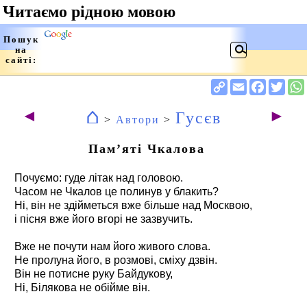
⌂
◄
►
Гусєв
>
Автори
>
Пам’яті Чкалова
Почуємо: гуде літак над головою.
Часом не Чкалов це полинув у блакить?
Ні, він не здійметься вже більше над Москвою,
і пісня вже його вгорі не зазвучить.
Вже не почути нам його живого слова.
Не пролуна його, в розмові, сміху дзвін.
Він не потисне руку Байдукову,
Ні, Білякова не обійме він.