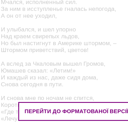
Мчался, исполненный сил.
За ним в исступленье гналась непогода,
А он от нее уходил,
И улыбался, и шел упорно
Над краем свирепых льдов,
Но был настигнут в Америке штормом, –
Штормом приветствий, цветов!
А вслед за Чкаловым вышел Громов,
Юмашев сказал: «Летим!»
И каждый из нас, даже сидя дома,
Снова сегодня в пути.
И снова мне по ночам не спится,
Короткая кличет волна:
ПЕРЕЙТИ ДО ФОРМАТОВАНОЇ ВЕРСІ
«Где ты, где ты, далекая птица?»
«Лечу!» – отвечает она.