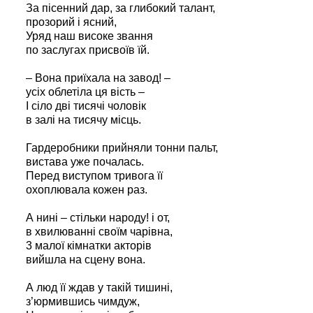
За пісенний дар, за глибокий талант,
прозорий і ясний,
Уряд наш високе звання
по заслугах присвоїв їй.
– Вона приїхала на завод! –
усіх облетіла ця вість –
І сіло дві тисячі чоловік
в залі на тисячу місць.
Гардеробники прийняли тонни пальт,
вистава уже почалась.
Перед виступом тривога її
охоплювала кожен раз.
А нині – стільки народу! і от,
в хвилюванні своїм чарівна,
3 малої кімнатки акторів
вийшла на сцену вона.
А люд її ждав у такій тишині,
з’юрмившись чимдуж,