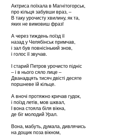
Актриса поїхала в Магнітогорськ,
про кільця забувши враз, –
В таку урочисту хвилину, як та,
яких не вимовиш фраз!
А через тиждень поїзд її
назад у Челябінськ примчав,
і зал був повнісінький знов,
і голос її звучав.
І старий Петров урочисто підніс
– і в нього сяло лице –
Дванадцять тисяч двісті десяте
поршневе їй кільце.
А вночі протяжно кричав гудок,
і поїзд летів, мов шквал,
І вона стояла біля вікна,
де біг молодий Урал.
Вона, мабуть, думала, дивлячись
на дощик поза вікном,