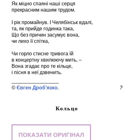
Як міцно спаяні наші серця
прекрасним нашим трудом.
І рік промайнув. І Челябінськ вдалі,
та, як прийде годинка така,
Що без причин засумує вона,
чи лихо її спітка,
Чи горло стисне тривога їй
в концертну хвилюючу мить, –
Вона згадає про те кільце,
і пісня в неї дзвенить.
Євген Дроб’язко
?
Кольцо
ПОКАЗАТИ ОРИГІНАЛ