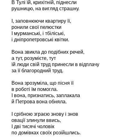
В Тулі їй, крихітній, піднесли
рушницю, на вигляд страшну.
І, заповнюючи квартиру її,
ронили свої пелюстки
І мурманські, і тбіліські,
і дніпропетровські квітки.
Вона звикла до подібних речей,
а тут, розумієте, тут
їй люди свій труд принесли в відплачу
за її благородний труд.
Вона зрозуміла, що пісня її
в роботі їм помогла.
І вона, признатись, заплакала
й Петрова вона обняла.
І срібною зграєю знову і знов
овації злинули ввись,
І дві тисячі чоловік
по домівках своїх розійшлись.