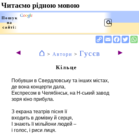
⌂
◄
►
Гусєв
>
Автори
>
Кільце
Побувши в Свердловську та інших містах,
де вона концерти дала,
Експресом в Челябінськ, на Н-ський завод
зоря кіно прибула.
З екрана театрів пісня її
входить в домівку й серця,
І знають її мільйони людей –
і голос, і риси лиця.