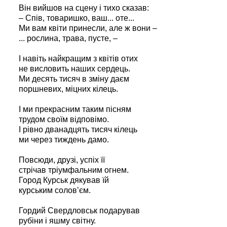
Він вийшов на сцену і тихо сказав:
– Спів, товаришко, ваш... оте...
Ми вам квіти принесли, але ж вони –
... рослина, трава, пусте, –
І навіть найкращим з квітів отих
не висловить наших сердець.
Ми десять тисяч в зміну даєм
поршневих, міцних кілець.
І ми прекрасним таким пісням
трудом своїм відповімо.
І рівно дванадцять тисяч кілець
ми через тиждень дамо.
Повсюди, друзі, успіх її
стрічав тріумфальним огнем.
Город Курськ дякував їй
курським солов’єм.
Гордий Свердловськ подарував
рубіни і яшму світну.