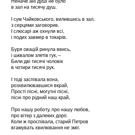
Неначе ані душі не було
в зал на тисячу душ.
І сум Чайковського, вилившись в зал,
з серцями заговорив.
І слюсарі аж охнули всі,
і подих завмер в токарів.
Буря овацій ринула ввись,
і шквалом злетів гук, –
Били дві тисячі чоловік
в чотири тисячі рук.
І тоді заспівала вона,
розхвилювавшися вкрай,
Прості пісні, могутні пісні,
пісні про рідний наш край,
Про нашу роботу, про нашу любов,
про вітер з далеких доріг.
Коли ж проспівала, старий Петров
вгамувать хвилювання не зміг.